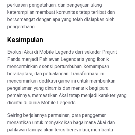
perluasan pengetahuan, dan pengerjaan ulang
keterampilan membuat komunitas tetap terlibat dan
bersemangat dengan apa yang telah disiapkan oleh
pengembang.
Kesimpulan
Evolusi Akai di Mobile Legends dari sekadar Prajurit
Panda menjadi Pahlawan Legendaris yang ikonik
mencerminkan esensi pertumbuhan, kemampuan
beradaptasi, dan petualangan. Transformasi ini
mencerminkan dedikasi game ini untuk memberikan
pengalaman yang dinamis dan menarik bagi para
pemainnya, memastikan Akai tetap menjadi karakter yang
dicintai di dunia Mobile Legends.
Seiring berjalannya permainan, para penggemar
menantikan untuk menyaksikan bagaimana Akai dan
pahlawan lainnya akan terus berevolusi, membantu