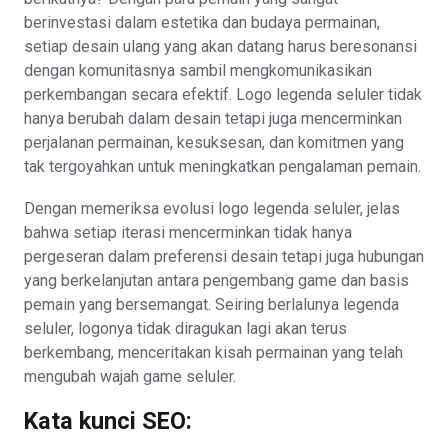
berinvestasi dalam estetika dan budaya permainan,
setiap desain ulang yang akan datang harus beresonansi
dengan komunitasnya sambil mengkomunikasikan
perkembangan secara efektif. Logo legenda seluler tidak
hanya berubah dalam desain tetapi juga mencerminkan
perjalanan permainan, kesuksesan, dan komitmen yang
tak tergoyahkan untuk meningkatkan pengalaman pemain.
Dengan memeriksa evolusi logo legenda seluler, jelas
bahwa setiap iterasi mencerminkan tidak hanya
pergeseran dalam preferensi desain tetapi juga hubungan
yang berkelanjutan antara pengembang game dan basis
pemain yang bersemangat. Seiring berlalunya legenda
seluler, logonya tidak diragukan lagi akan terus
berkembang, menceritakan kisah permainan yang telah
mengubah wajah game seluler.
Kata kunci SEO: