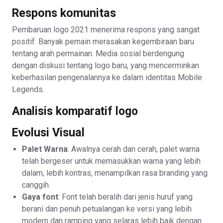
Respons komunitas
Pembaruan logo 2021 menerima respons yang sangat
positif. Banyak pemain merasakan kegembiraan baru
tentang arah permainan. Media sosial berdengung
dengan diskusi tentang logo baru, yang mencerminkan
keberhasilan pengenalannya ke dalam identitas Mobile
Legends.
Analisis komparatif logo
Evolusi Visual
Palet Warna
: Awalnya cerah dan cerah, palet warna
telah bergeser untuk memasukkan warna yang lebih
dalam, lebih kontras, menampilkan rasa branding yang
canggih.
Gaya font
: Font telah beralih dari jenis huruf yang
berani dan penuh petualangan ke versi yang lebih
modern dan ramping yang selaras lebih baik dengan