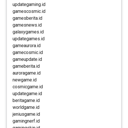
updategaming.id
gamescosmic.id
gamesberita.id
gamesnews.id
galaxygames.id
updategames.id
gameaurora.id
gamecosmic.id
gameupdate.id
gameberita.id
auroragame.id
newgame.id
cosmicgame.id
updategame.id
beritagame.id
worldgame.id
jeniusgame.id
gamingnerf.id
gamingskin.id