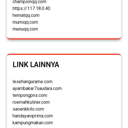
championqq.com
https://117.18.0.40
hematqq.com
murniqq.com
menuqq.com
LINK LAINNYA
lesehangurame.com
ayambakar7saudara.com
tempongpns.com
roemahkuliner.com
saoenkkito.com
handayaniprima.com
kampungmakan.com