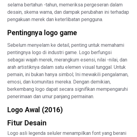
selama bertahun -tahun, memeriksa pergeseran dalam
desain, skema warna, dan dampak perubahan ini terhadap
pengakuan merek dan keterlibatan pengguna.
Pentingnya logo game
Sebelum menyelam ke detail, penting untuk memahami
pentingnya logo di industri game. Logo berfungsi
sebagai wajah merek, merangkum esensi, nilai -nilai, dan
arah artistiknya dalam satu elemen visual tunggal. Untuk
pemain, ini bukan hanya simbol; Ini mewakili pengalaman,
emosi, dan komunitas mereka. Dengan demikian,
berkembang logo dapat secara signifikan mempengaruhi
penerimaan dan umur panjang permainan.
Logo Awal (2016)
Fitur Desain
Logo asli legenda seluler menampilkan font yang berani