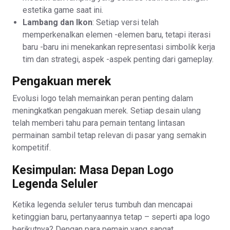
estetika game saat ini.
Lambang dan Ikon
: Setiap versi telah
memperkenalkan elemen -elemen baru, tetapi iterasi
baru -baru ini menekankan representasi simbolik kerja
tim dan strategi, aspek -aspek penting dari gameplay.
Pengakuan merek
Evolusi logo telah memainkan peran penting dalam
meningkatkan pengakuan merek. Setiap desain ulang
telah memberi tahu para pemain tentang lintasan
permainan sambil tetap relevan di pasar yang semakin
kompetitif.
Kesimpulan: Masa Depan Logo
Legenda Seluler
Ketika legenda seluler terus tumbuh dan mencapai
ketinggian baru, pertanyaannya tetap – seperti apa logo
berikutnya? Dengan para pemain yang sangat