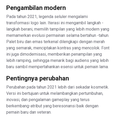
Pengambilan modern
Pada tahun 2021, legenda seluler mengalami
transformasi logo lain. Iterasi ini mengambil langkah -
langkah berani, memilih tampilan yang lebih modern yang
memamerkan evolusi permainan selama bertahun -tahun.
Palet biru dan emas terkenal dilengkapi dengan merah
yang semarak, menciptakan kontras yang mencolok. Font
ini juga dimodernisasi, memberikan penampilan yang
lebih ramping, sehingga menarik bagi audiens yang lebih
baru sambil mempertahankan esensi untuk pemain lama.
Pentingnya perubahan
Perubahan pada tahun 2021 lebih dari sekadar kosmetik.
Versi ini bertujuan untuk melambangkan pertumbuhan,
inovasi, dan pengalaman gameplay yang terus
berkembang-atribut yang beresonansi baik dengan
pemain baru dan veteran.