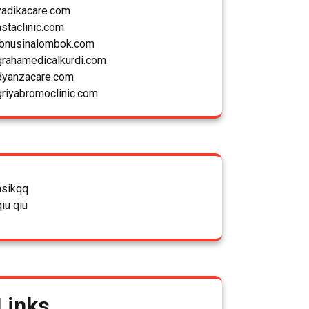
yadikacare.com
astaclinic.com
ibnusinalombok.com
grahamedicalkurdi.com
dyanzacare.com
griyabromoclinic.com
asikqq
qiu qiu
Links