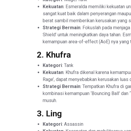
Kekuatan
: Esmeralda memiliki kekuatan u
sangat kuat baik dalam penyerangan maup
berat sambil memberikan kerusakan yang s
Strategi Bermain
: Fokuslah pada menjaga
Shield’ untuk meningkatkan daya tahan. Esm
kemampuan area-of-effect (AoE) nya yang t
2.
Khufra
Kategori
: Tank
Kekuatan
: Khufra dikenal karena kemampuan
Rage’, dapat menyebabkan kerusakan luas d
Strategi Bermain
: Tempatkan Khufra di g
kombinasi kemampuan ‘Bouncing Ball’ dan ‘
musuh.
3.
Ling
Kategori
: Assassin