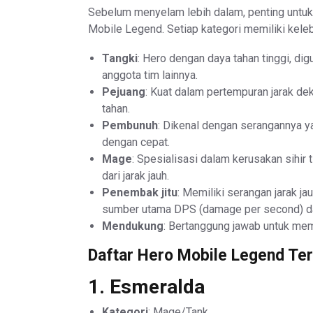
Sebelum menyelam lebih dalam, penting unt
Mobile Legend. Setiap kategori memiliki kele
Tangki
: Hero dengan daya tahan tinggi, d
anggota tim lainnya.
Pejuang
: Kuat dalam pertempuran jarak de
tahan.
Pembunuh
: Dikenal dengan serangannya y
dengan cepat.
Mage
: Spesialisasi dalam kerusakan sihir
dari jarak jauh.
Penembak jitu
: Memiliki serangan jarak j
sumber utama DPS (damage per second) da
Mendukung
: Bertanggung jawab untuk me
Daftar Hero Mobile Legend Ter
1.
Esmeralda
Kategori
: Mage/Tank