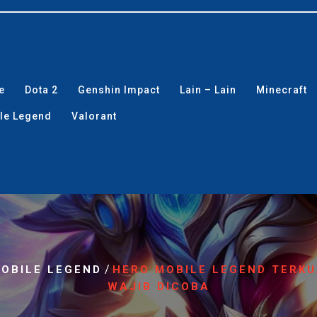
e
Dota 2
Genshin Impact
Lain – Lain
Minecraft
le Legend
Valorant
/
OBILE LEGEND
HERO MOBILE LEGEND TERK
WAJIB DICOBA