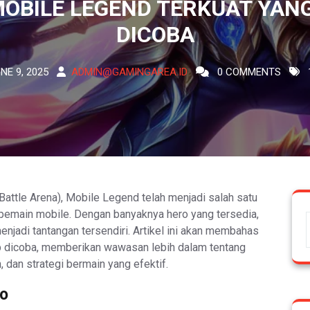
OBILE LEGEND TERKUAT YAN
DICOBA
NE 9, 2025
ADMIN@GAMINGAREA.ID
0 COMMENTS
Battle Arena), Mobile Legend telah menjadi salah satu
 pemain mobile. Dengan banyaknya hero yang tersedia,
njadi tantangan tersendiri. Artikel ini akan membahas
ib dicoba, memberikan wawasan lebih dalam tentang
dan strategi bermain yang efektif.
ro