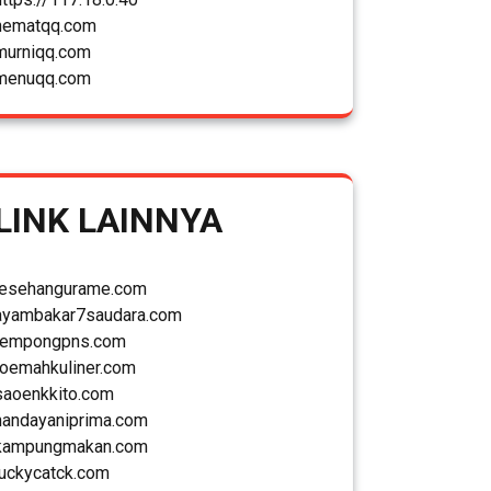
hematqq.com
murniqq.com
menuqq.com
LINK LAINNYA
lesehangurame.com
ayambakar7saudara.com
tempongpns.com
roemahkuliner.com
saoenkkito.com
handayaniprima.com
kampungmakan.com
luckycatck.com