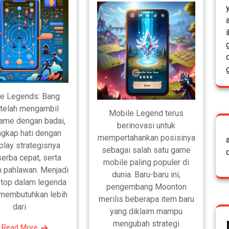
e Legends: Bang
telah mengambil
Mobile Legend terus
game dengan badai,
berinovasi untuk
gkap hati dengan
mempertahankan posisinya
lay strategisnya
sebagai salah satu game
erba cepat, serta
mobile paling populer di
 pahlawan. Menjadi
dunia. Baru-baru ini,
top dalam legenda
pengembang Moonton
 membutuhkan lebih
merilis beberapa item baru
dari
yang diklaim mampu
mengubah strategi
Read More