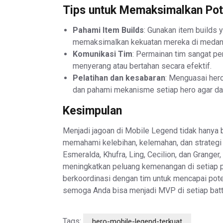
Tips untuk Memaksimalkan Pot
Pahami Item Builds
: Gunakan item builds
memaksimalkan kekuatan mereka di medan
Komunikasi Tim
: Permainan tim sangat pe
menyerang atau bertahan secara efektif.
Pelatihan dan kesabaran
: Menguasai her
dan pahami mekanisme setiap hero agar dap
Kesimpulan
Menjadi jagoan di Mobile Legend tidak hanya b
memahami kelebihan, kelemahan, dan strategi 
Esmeralda, Khufra, Ling, Cecilion, dan Grange
meningkatkan peluang kemenangan di setiap pe
berkoordinasi dengan tim untuk mencapai pote
semoga Anda bisa menjadi MVP di setiap batt
Tags:
hero-mobile-legend-terkuat