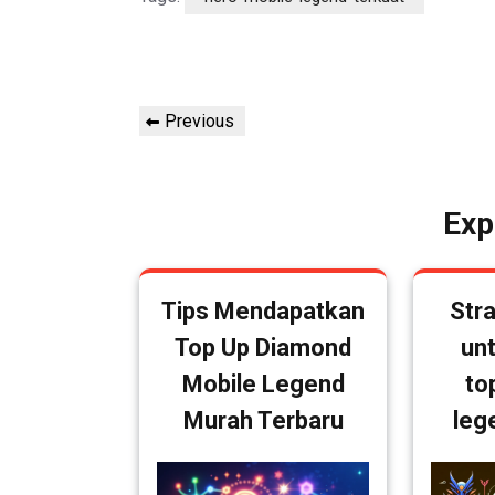
Post
Previous
Previous
navigation
Post
Exp
Tips Mendapatkan
Stra
Top Up Diamond
un
Mobile Legend
to
Murah Terbaru
leg