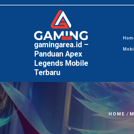
Skip
to
content
Hom
gamingarea.id –
Mobi
Panduan Apex
Legends Mobile
Terbaru
/
HOME
M