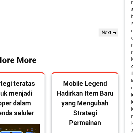
Next
Next
Post
lore More
tegi teratas
Mobile Legend
tuk menjadi
Hadirkan Item Baru
pper dalam
yang Mengubah
enda seluler
Strategi
Permainan