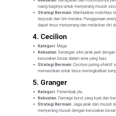
Kekuatan
: Kecepatan dan mobilitasnya ya
ruang baginya untuk menyerang musuh secara
Strategi Bermain
: Manfaatkan mobilitas 
terpisah dari tim mereka. Penggunaan ener
dapat terus menyerang dan melarikan diri d
4.
Cecilion
Kategori
: Mage
Kekuatan
: Serangan sihir jarak jauh denga
kerusakan besar dalam area yang luas.
Strategi Bermain
: Cecilion paling efektif
memastikan untuk terus meningkatkan tum
5.
Granger
Kategori
: Penembak jitu
Kekuatan
: Damage burst yang kuat dari ke
Strategi Bermain
: Jaga jarak dari musuh 
menyerang musuh dengan kerusakan besar 