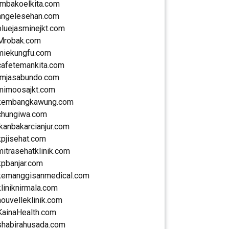
rmbakoelkita.com
angelesehan.com
bluejasminejkt.com
Mrobak.com
miekungfu.com
cafetemankita.com
rmjasabundo.com
mimoosajkt.com
kembangkawung.com
chungiwa.com
ikanbakarcianjur.com
kpjisehat.com
mitrasehatklinik.com
kpbanjar.com
kemanggisanmedical.com
kliniknirmala.com
nouvelleklinik.com
KainaHealth.com
shabirahusada.com