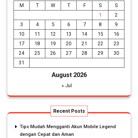
M
T
W
T
F
S
S
1
2
3
4
5
6
7
8
9
10
11
12
13
14
15
16
17
18
19
20
21
22
23
24
25
26
27
28
29
30
31
August 2026
« Jul
Recent Posts
Tips Mudah Mengganti Akun Mobile Legend
dengan Cepat dan Aman