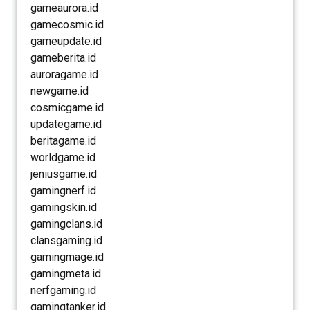
gameaurora.id
gamecosmic.id
gameupdate.id
gameberita.id
auroragame.id
newgame.id
cosmicgame.id
updategame.id
beritagame.id
worldgame.id
jeniusgame.id
gamingnerf.id
gamingskin.id
gamingclans.id
clansgaming.id
gamingmage.id
gamingmeta.id
nerfgaming.id
gamingtanker.id