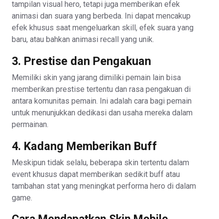
tampilan visual hero, tetapi juga memberikan efek
animasi dan suara yang berbeda. Ini dapat mencakup
efek khusus saat mengeluarkan skill, efek suara yang
baru, atau bahkan animasi recall yang unik.
3.
Prestise dan Pengakuan
Memiliki skin yang jarang dimiliki pemain lain bisa
memberikan prestise tertentu dan rasa pengakuan di
antara komunitas pemain. Ini adalah cara bagi pemain
untuk menunjukkan dedikasi dan usaha mereka dalam
permainan.
4.
Kadang Memberikan Buff
Meskipun tidak selalu, beberapa skin tertentu dalam
event khusus dapat memberikan sedikit buff atau
tambahan stat yang meningkat performa hero di dalam
game.