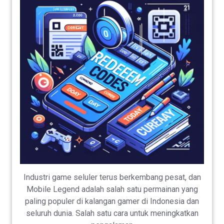
Industri game seluler terus berkembang pesat, dan
Mobile Legend adalah salah satu permainan yang
paling populer di kalangan gamer di Indonesia dan
seluruh dunia. Salah satu cara untuk meningkatkan