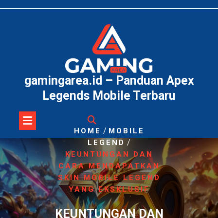
Skip
to
content
gamingarea.id – Panduan Apex
Legends Mobile Terbaru
/
HOME
MOBILE
/
LEGEND
KEUNTUNGAN DAN
CARA MENDAPATKAN
SKIN MOBILE LEGEND
YANG EKSKLUSIF
KEUNTUNGAN DAN