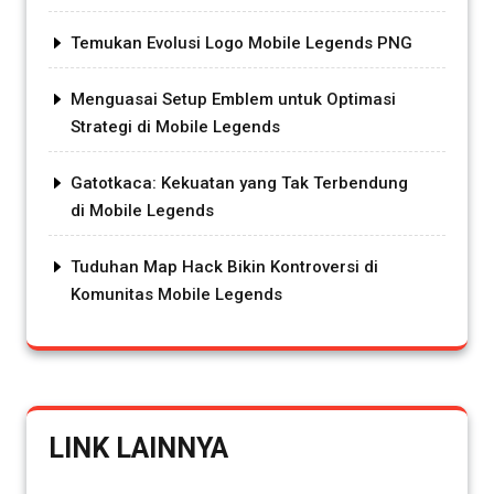
Temukan Evolusi Logo Mobile Legends PNG
Menguasai Setup Emblem untuk Optimasi
Strategi di Mobile Legends
Gatotkaca: Kekuatan yang Tak Terbendung
di Mobile Legends
Tuduhan Map Hack Bikin Kontroversi di
Komunitas Mobile Legends
LINK LAINNYA