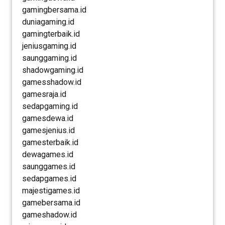
gamingbersama.id
duniagaming.id
gamingterbaik.id
jeniusgaming.id
saunggaming.id
shadowgaming.id
gamesshadow.id
gamesraja.id
sedapgaming.id
gamesdewa.id
gamesjenius.id
gamesterbaik.id
dewagames.id
saunggames.id
sedapgames.id
majestigames.id
gamebersama.id
gameshadow.id