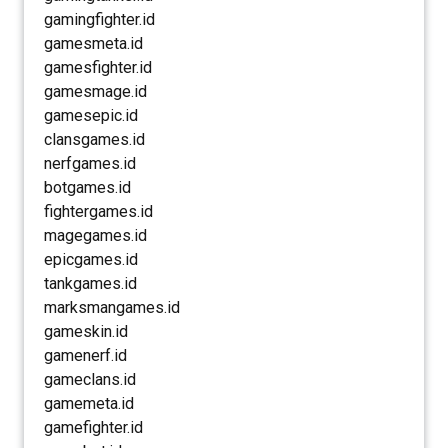
gamingfighter.id
gamesmeta.id
gamesfighter.id
gamesmage.id
gamesepic.id
clansgames.id
nerfgames.id
botgames.id
fightergames.id
magegames.id
epicgames.id
tankgames.id
marksmangames.id
gameskin.id
gamenerf.id
gameclans.id
gamemeta.id
gamefighter.id