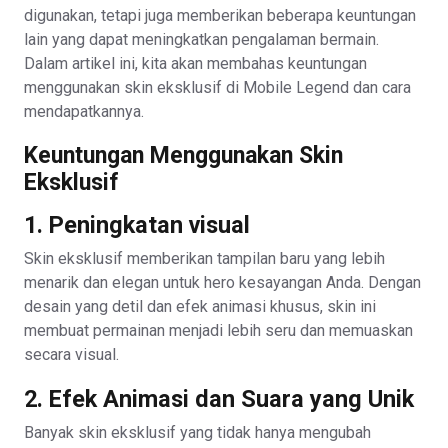
digunakan, tetapi juga memberikan beberapa keuntungan
lain yang dapat meningkatkan pengalaman bermain.
Dalam artikel ini, kita akan membahas keuntungan
menggunakan skin eksklusif di Mobile Legend dan cara
mendapatkannya.
Keuntungan Menggunakan Skin
Eksklusif
1.
Peningkatan visual
Skin eksklusif memberikan tampilan baru yang lebih
menarik dan elegan untuk hero kesayangan Anda. Dengan
desain yang detil dan efek animasi khusus, skin ini
membuat permainan menjadi lebih seru dan memuaskan
secara visual.
2.
Efek Animasi dan Suara yang Unik
Banyak skin eksklusif yang tidak hanya mengubah