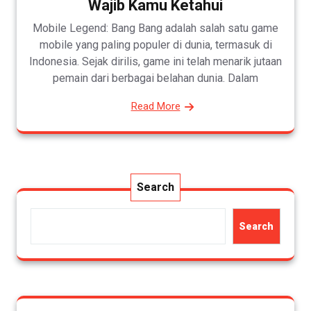
Wajib Kamu Ketahui
Mobile Legend: Bang Bang adalah salah satu game
mobile yang paling populer di dunia, termasuk di
Indonesia. Sejak dirilis, game ini telah menarik jutaan
pemain dari berbagai belahan dunia. Dalam
Read More
Search
Search