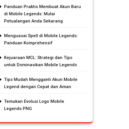
Panduan Praktis Membuat Akun Baru
di Mobile Legends: Mulai
Petualangan Anda Sekarang
Menguasai Spell di Mobile Legends:
Panduan Komprehensif
Kejuaraan MCL: Strategi dan Tips
untuk Dominasikan Mobile Legends
Tips Mudah Mengganti Akun Mobile
Legend dengan Cepat dan Aman
Temukan Evolusi Logo Mobile
Legends PNG