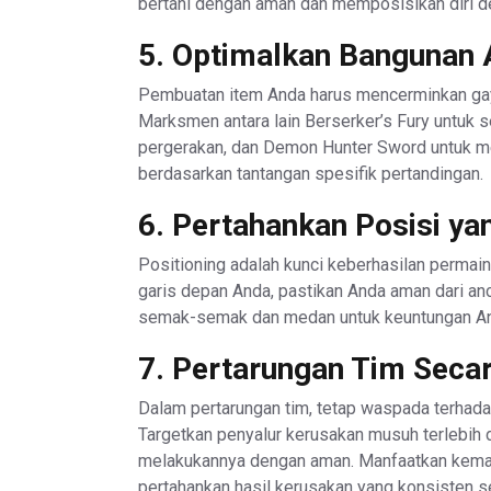
bertani dengan aman dan memposisikan diri d
5.
Optimalkan Bangunan 
Pembuatan item Anda harus mencerminkan gay
Marksmen antara lain Berserker’s Fury untuk s
pergerakan, dan Demon Hunter Sword untuk m
berdasarkan tantangan spesifik pertandingan.
6.
Pertahankan Posisi ya
Positioning adalah kunci keberhasilan permai
garis depan Anda, pastikan Anda aman dari a
semak-semak dan medan untuk keuntungan And
7.
Pertarungan Tim Secar
Dalam pertarungan tim, tetap waspada terhada
Targetkan penyalur kerusakan musuh terlebih d
melakukannya dengan aman. Manfaatkan kemamp
pertahankan hasil kerusakan yang konsisten s