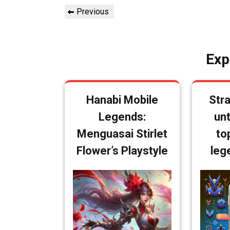
Post
Previous
Previous
navigation
Post
Exp
Hanabi Mobile
Stra
Legends:
un
Menguasai Stirlet
to
Flower’s Playstyle
leg