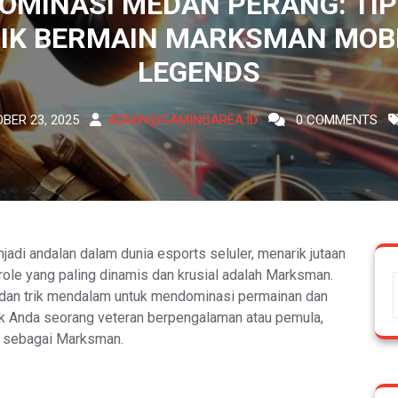
OMINASI MEDAN PERANG: TIP
IK BERMAIN MARKSMAN MOB
LEGENDS
BER 23, 2025
ADMIN@GAMINGAREA.ID
0 COMMENTS
adi andalan dalam dunia esports seluler, menarik jutaan
 role yang paling dinamis dan krusial adalah Marksman.
 dan trik mendalam untuk mendominasi permainan dan
 Anda seorang veteran berpengalaman atau pemula,
a sebagai Marksman.