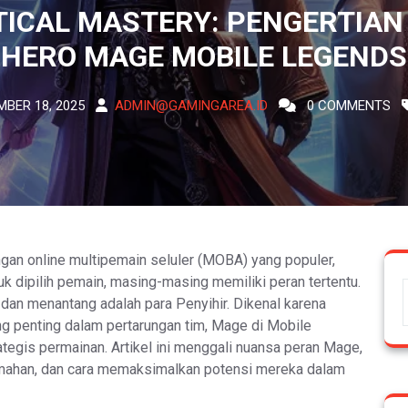
ICAL MASTERY: PENGERTIAN
HERO MAGE MOBILE LEGENDS
BER 18, 2025
ADMIN@GAMINGAREA.ID
0 COMMENTS
gan online multipemain seluler (MOBA) yang populer,
 dipilih pemain, masing-masing memiliki peran tertentu.
 dan menantang adalah para Penyihir. Dikenal karena
g penting dalam pertarungan tim, Mage di Mobile
egis permainan. Artikel ini menggali nuansa peran Mage,
mahan, dan cara memaksimalkan potensi mereka dalam