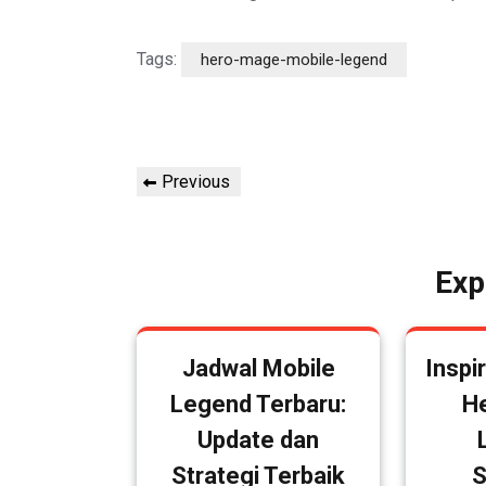
Tags:
hero-mage-mobile-legend
Post
Previous
Previous
navigation
Post
Exp
Jadwal Mobile
Inspi
Legend Terbaru:
He
Update dan
Strategi Terbaik
S