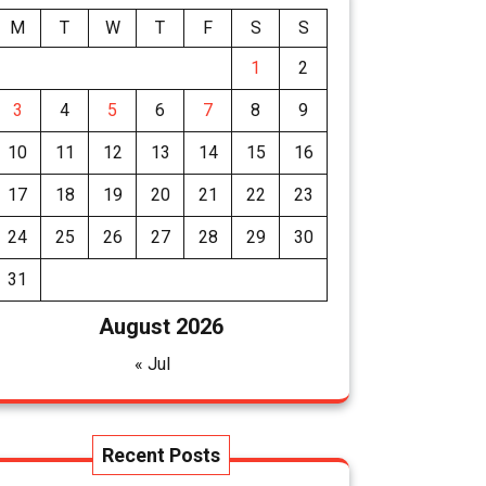
M
T
W
T
F
S
S
1
2
3
4
5
6
7
8
9
10
11
12
13
14
15
16
17
18
19
20
21
22
23
24
25
26
27
28
29
30
31
August 2026
« Jul
Recent Posts