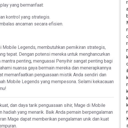
play yang bermanfaat:
 kontrol yang strategis.
embalas ancaman secara efisien.
i Mobile Legends, membutuhkan pemikiran strategis,
ang tepat. Dengan potensi mereka untuk menghancurkan
mantra penting, menguasai Penyihir sangat penting bagi
mahami nuansa gaya bermain mereka dan menerapkannya
pat memanfaatkan penguasaan mistik Anda sendiri dan
nah Mobile Legends yang mempesona. Selami kekacauan
amu!
at, dan daya tarik penguasaan sihir, Mage di Mobile
 hadiah yang menarik. Baik Anda pemain berpengalaman
eran Mage dapat memberikan pengalaman unik dan kuat
empuran.