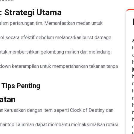
: Strategi Utama
g dalam pertarungan tim. Memanfaatkan medan untuk
rol secara efektif sebelum melancarkan burst damage
untuk membersihkan gelombang minion dan melindungi
oldown keterampilan untuk mempertahankan tekanan tanpa
Tips Penting
atan
an kerusakan dengan item seperti Clock of Destiny dan
nchanted Talisman dapat membantu memaksimalkan rotasi