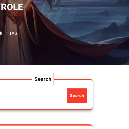
 ROLE
1 TAG
Search
Search