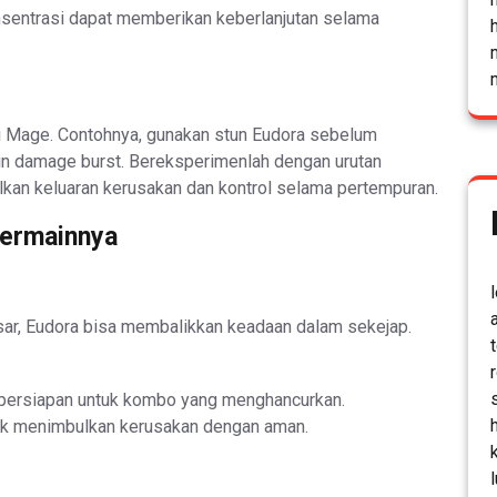
nsentrasi dapat memberikan keberlanjutan selama
i Mage. Contohnya, gunakan stun Eudora sebelum
min damage burst. Bereksperimenlah dengan urutan
kan keluaran kerusakan dan kontrol selama pertempuran.
Bermainnya
ar, Eudora bisa membalikkan keadaan dalam sekejap.
 persiapan untuk kombo yang menghancurkan.
tuk menimbulkan kerusakan dengan aman.