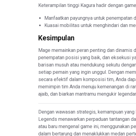
Keterampilan tinggi Kagura hadir dengan game
Manfaatkan payungnya untuk penempatan dan
Kuasai mobilitas untuk menghindari dan m
Kesimpulan
Mage memainkan peran penting dan dinamis d
penempatan posisi yang baik, dan eksekusi y
barisan musuh atau mendukung sekutu dengan 
setiap pemain yang ingin unggul. Dengan me
secara efektif dalam komposisi tim, Anda da
memimpin tim Anda menuju kemenangan di ra
ajaib, dan biarkan mantramu mengukir legend
Dengan wawasan strategis, kemampuan yang ku
Legends menawarkan perpaduan tantangan dan
atau baru mengenal game ini, menggunakan p
dalam bertarung dan menaklukkan medan pert