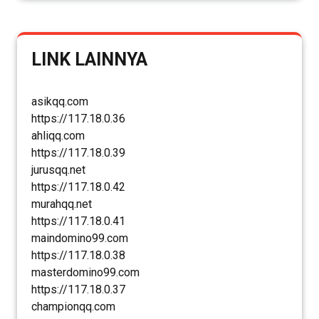
LINK LAINNYA
asikqq.com
https://117.18.0.36
ahliqq.com
https://117.18.0.39
jurusqq.net
https://117.18.0.42
murahqq.net
https://117.18.0.41
maindomino99.com
https://117.18.0.38
masterdomino99.com
https://117.18.0.37
championqq.com