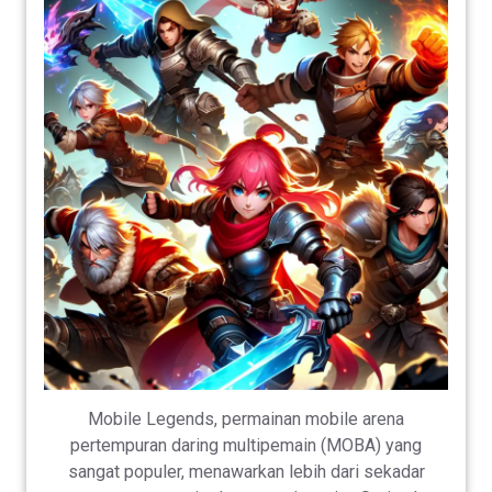
Mobile Legends, permainan mobile arena
pertempuran daring multipemain (MOBA) yang
sangat populer, menawarkan lebih dari sekadar