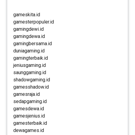
gameskita.id
gamesterpopuler.id
gamingdewi.id
gamingdewa.id
gamingbersama.id
duniagaming.id
gamingterbaik.id
jeniusgaming.id
saunggaming.id
shadowgaming.id
gamesshadow.id
gamesraja.id
sedapgaming.id
gamesdewa.id
gamesjenius.id
gamesterbaik.id
dewagames.id