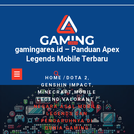
Skip
to
content
gamingarea.id – Panduan Apex
Legends Mobile Terbaru
/
,
HOME
DOTA 2
,
GENSHIN IMPACT
,
MINECRAFT
MOBILE
,
/
LEGEND
VALORANT
NEGARA ASAL MOBILE
LEGENDS DAN
PENGARUHNYA DI
DUNIA GAMING