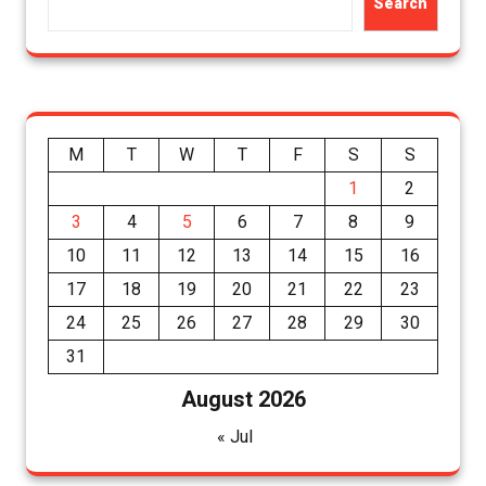
Search
M
T
W
T
F
S
S
1
2
3
4
5
6
7
8
9
10
11
12
13
14
15
16
17
18
19
20
21
22
23
24
25
26
27
28
29
30
31
August 2026
« Jul