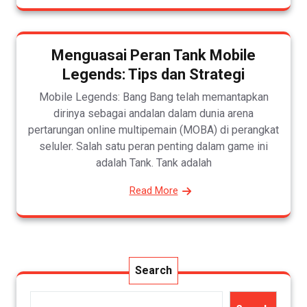
Menguasai Peran Tank Mobile
Legends: Tips dan Strategi
Mobile Legends: Bang Bang telah memantapkan
dirinya sebagai andalan dalam dunia arena
pertarungan online multipemain (MOBA) di perangkat
seluler. Salah satu peran penting dalam game ini
adalah Tank. Tank adalah
Read More
Search