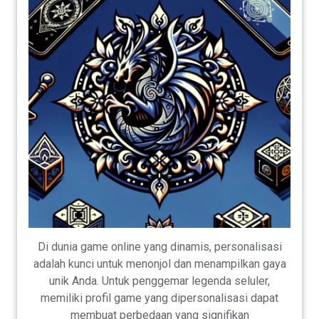
Di dunia game online yang dinamis, personalisasi
adalah kunci untuk menonjol dan menampilkan gaya
unik Anda. Untuk penggemar legenda seluler,
memiliki profil game yang dipersonalisasi dapat
membuat perbedaan yang signifikan