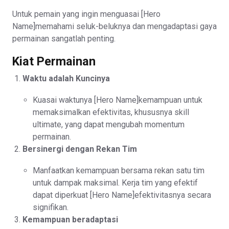
Untuk pemain yang ingin menguasai [Hero
Name]memahami seluk-beluknya dan mengadaptasi gaya
permainan sangatlah penting.
Kiat Permainan
Waktu adalah Kuncinya
Kuasai waktunya [Hero Name]kemampuan untuk
memaksimalkan efektivitas, khususnya skill
ultimate, yang dapat mengubah momentum
permainan.
Bersinergi dengan Rekan Tim
Manfaatkan kemampuan bersama rekan satu tim
untuk dampak maksimal. Kerja tim yang efektif
dapat diperkuat [Hero Name]efektivitasnya secara
signifikan.
Kemampuan beradaptasi