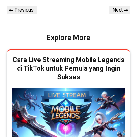
Post
Previous
Next
Previous
Next
navigation
Post
Post
Explore More
Cara Live Streaming Mobile Legends
di TikTok untuk Pemula yang Ingin
Sukses