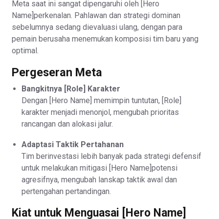
Meta saat ini sangat dipengaruhi oleh [Hero
Name]perkenalan. Pahlawan dan strategi dominan
sebelumnya sedang dievaluasi ulang, dengan para
pemain berusaha menemukan komposisi tim baru yang
optimal.
Pergeseran Meta
Bangkitnya [Role] Karakter
Dengan [Hero Name] memimpin tuntutan, [Role]
karakter menjadi menonjol, mengubah prioritas
rancangan dan alokasi jalur.
Adaptasi Taktik Pertahanan
Tim berinvestasi lebih banyak pada strategi defensif
untuk melakukan mitigasi [Hero Name]potensi
agresifnya, mengubah lanskap taktik awal dan
pertengahan pertandingan.
Kiat untuk Menguasai [Hero Name]