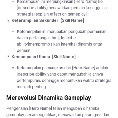
Kemampuan ini memungkinkan [Hero Name] ke
[describe ability]menawarkan pemain keunggulan
strategis [explain effect on gameplay].
Keterampilan Sekunder: [Skill Name]
Keterampilan ini merupakan pengubah permainan
dalam pertarungan tim [describe
ability]mempromosikan interaksi dinamis antar
pemain.
Kemampuan Utama: [Skill Name]
Keterampilan pamungkas dari [Hero Name] adalah
[describe ability]yang dapat mengubah jalannya
pertempuran, sehingga menentukan waktu strategis
menjadi penting.
Merevolusi Dinamika Gameplay
Pengenalan [Hero Name] telah mengubah dinamika
gameplay secara signifikan, menawarkan paradigma dan