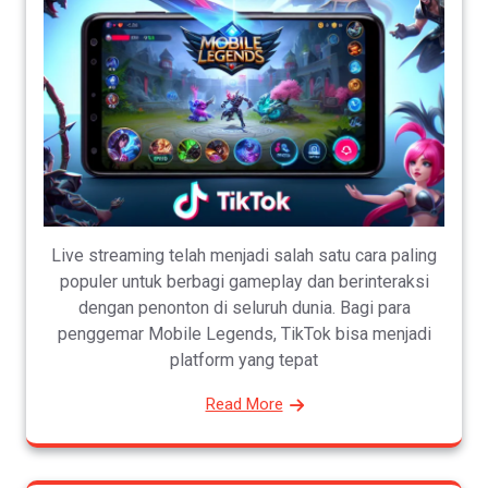
Live streaming telah menjadi salah satu cara paling
populer untuk berbagi gameplay dan berinteraksi
dengan penonton di seluruh dunia. Bagi para
penggemar Mobile Legends, TikTok bisa menjadi
platform yang tepat
Read More