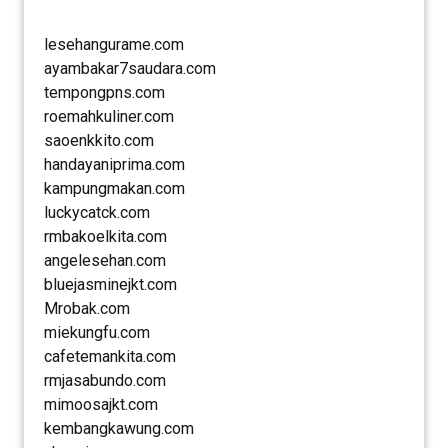
lesehangurame.com
ayambakar7saudara.com
tempongpns.com
roemahkuliner.com
saoenkkito.com
handayaniprima.com
kampungmakan.com
luckycatck.com
rmbakoelkita.com
angelesehan.com
bluejasminejkt.com
Mrobak.com
miekungfu.com
cafetemankita.com
rmjasabundo.com
mimoosajkt.com
kembangkawung.com