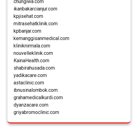
chungiwa.com
ikanbakarcianjur.com
kpjisehat.com
mitrasehatklinik.com
kpbanjar.com
kemanggisanmedical.com
kliniknirmala.com
nouvelleklinik.com
KainaHealth.com
shabirahusada.com
yadikacare.com
astaclinic.com
ibnusinalombok.com
grahamedicalkurdi.com
dyanzacare.com
griyabromoclinic.com