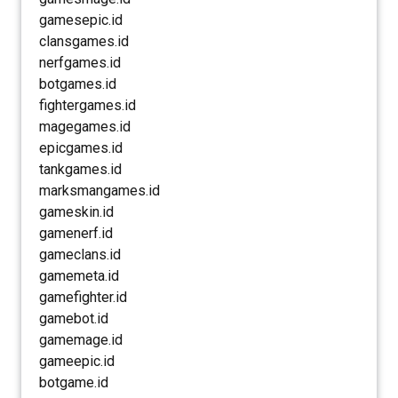
gamesepic.id
clansgames.id
nerfgames.id
botgames.id
fightergames.id
magegames.id
epicgames.id
tankgames.id
marksmangames.id
gameskin.id
gamenerf.id
gameclans.id
gamemeta.id
gamefighter.id
gamebot.id
gamemage.id
gameepic.id
botgame.id