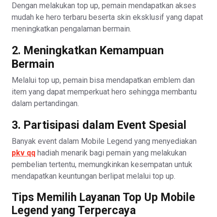
Dengan melakukan top up, pemain mendapatkan akses
mudah ke hero terbaru beserta skin eksklusif yang dapat
meningkatkan pengalaman bermain.
2. Meningkatkan Kemampuan
Bermain
Melalui top up, pemain bisa mendapatkan emblem dan
item yang dapat memperkuat hero sehingga membantu
dalam pertandingan.
3. Partisipasi dalam Event Spesial
Banyak event dalam Mobile Legend yang menyediakan
pkv qq
hadiah menarik bagi pemain yang melakukan
pembelian tertentu, memungkinkan kesempatan untuk
mendapatkan keuntungan berlipat melalui top up.
Tips Memilih Layanan Top Up Mobile
Legend yang Terpercaya