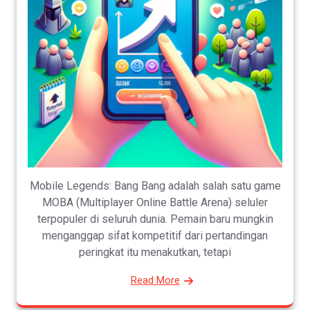
Mobile Legends: Bang Bang adalah salah satu game
MOBA (Multiplayer Online Battle Arena) seluler
terpopuler di seluruh dunia. Pemain baru mungkin
menganggap sifat kompetitif dari pertandingan
peringkat itu menakutkan, tetapi
Read More