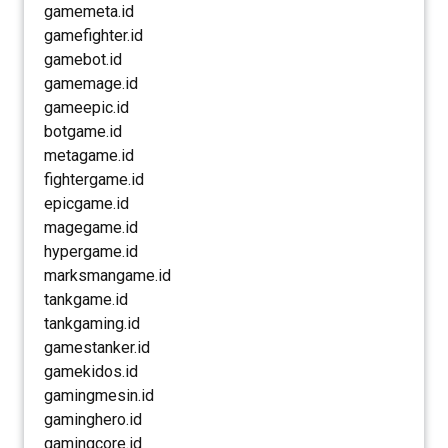
gamemeta.id
gamefighter.id
gamebot.id
gamemage.id
gameepic.id
botgame.id
metagame.id
fightergame.id
epicgame.id
magegame.id
hypergame.id
marksmangame.id
tankgame.id
tankgaming.id
gamestanker.id
gamekidos.id
gamingmesin.id
gaminghero.id
gamingcore.id