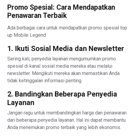
Promo Spesial: Cara Mendapatkan
Penawaran Terbaik
Ada berbagai cara untuk mendapatkan promo spesial top
up Mobile Legend:
1. Ikuti Sosial Media dan Newsletter
Sering kali, penyedia layanan mengumumkan promo
spesial di kanal sosial media mereka atau melalui
newsletter. Mengikuti mereka akan memastikan Anda
tidak ketinggalan informasi penting.
2. Bandingkan Beberapa Penyedia
Layanan
Jangan ragu untuk membandingkan harga dan penawaran
dari beberapa penyedia layanan. Hal ini dapat membantu
Anda menemukan promo terbaik yang lebih ekonomis.