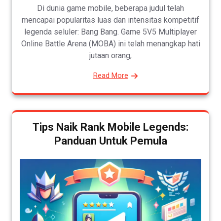
Di dunia game mobile, beberapa judul telah
mencapai popularitas luas dan intensitas kompetitif
legenda seluler: Bang Bang. Game 5V5 Multiplayer
Online Battle Arena (MOBA) ini telah menangkap hati
jutaan orang,
Read More
Tips Naik Rank Mobile Legends:
Panduan Untuk Pemula