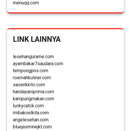
menuqq.com
LINK LAINNYA
lesehangurame.com
ayambakar7saudara.com
tempongpns.com
roemahkuliner.com
saoenkkito.com
handayaniprima.com
kampungmakan.com
luckycatck.com
rmbakoelkita.com
angelesehan.com
bluejasminejkt.com