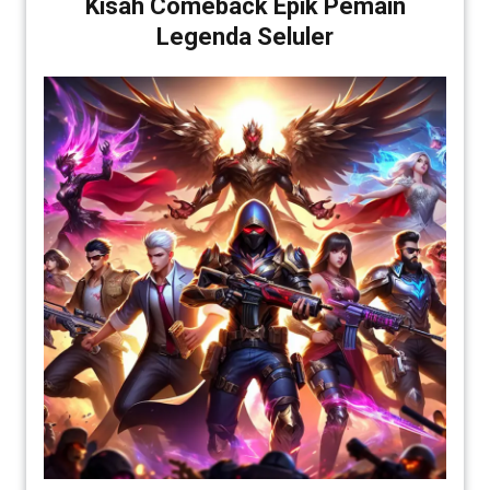
Kisah Comeback Epik Pemain
Legenda Seluler