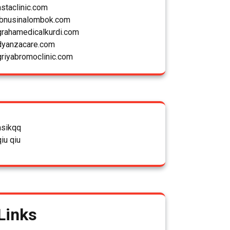
astaclinic.com
ibnusinalombok.com
grahamedicalkurdi.com
dyanzacare.com
griyabromoclinic.com
asikqq
qiu qiu
Links