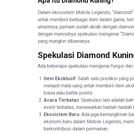
Apa Itu Diamond Kuning?
Dalam ekosistem Mobile Legends, “diamond” 
untuk membeli berbagai item dalam game, term
umumnya, pemain sudah akrab dengan diamond 
dengan munculnya spekulasi mengenai “Diamon
yang mungkin dibawanya.
Spekulasi Diamond Kunin
Ada beberapa spekulasi mengenai fungsi dari D
Item Eksklusif
: Salah satu prediksi yang 
menjadi mata uang untuk membeli item eksk
biasa atau battle points.
Acara Terbatas
: Spekulasi lain adalah b
event terbatas, menawarkan hadiah-hadiah k
Ekosistem Baru
: Ada juga kemungkinan 
ekonomi baru dalam Mobile Legends, membe
berkontribusi dalam permainan.