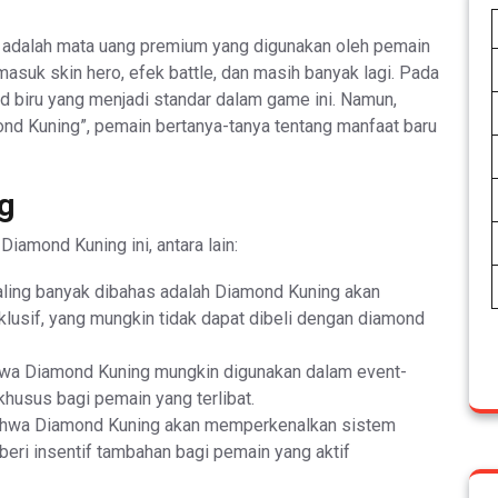
adalah mata uang premium yang digunakan oleh pemain
asuk skin hero, efek battle, dan masih banyak lagi. Pada
biru yang menjadi standar dalam game ini. Namun,
d Kuning”, pemain bertanya-tanya tentang manfaat baru
g
iamond Kuning ini, antara lain:
paling banyak dibahas adalah Diamond Kuning akan
lusif, yang mungkin tidak dapat dibeli dengan diamond
ahwa Diamond Kuning mungkin digunakan dalam event-
husus bagi pemain yang terlibat.
bahwa Diamond Kuning akan memperkenalkan sistem
ri insentif tambahan bagi pemain yang aktif