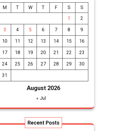
M
T
W
T
F
S
S
1
2
3
4
5
6
7
8
9
10
11
12
13
14
15
16
17
18
19
20
21
22
23
24
25
26
27
28
29
30
31
August 2026
« Jul
Recent Posts