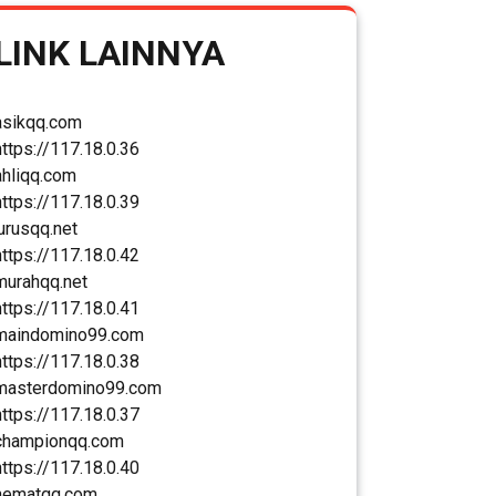
LINK LAINNYA
asikqq.com
https://117.18.0.36
ahliqq.com
https://117.18.0.39
jurusqq.net
https://117.18.0.42
murahqq.net
https://117.18.0.41
maindomino99.com
https://117.18.0.38
masterdomino99.com
https://117.18.0.37
championqq.com
https://117.18.0.40
hematqq.com