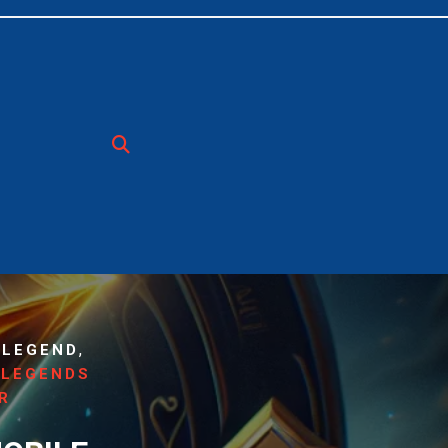
,
 LEGEND
 LEGENDS
R