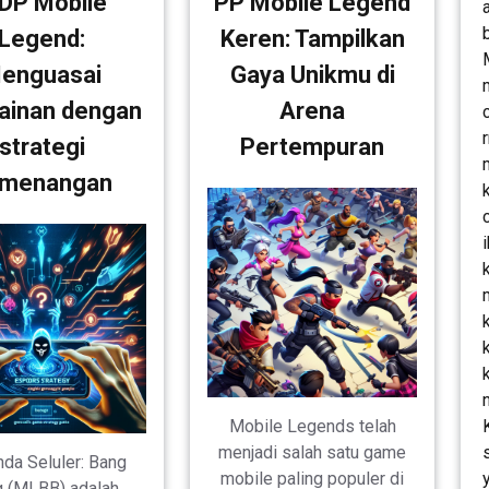
DP Mobile
PP Mobile Legend
Legend:
Keren: Tampilkan
enguasai
Gaya Unikmu di
ainan dengan
Arena
strategi
Pertempuran
menangan
Mobile Legends telah
menjadi salah satu game
da Seluler: Bang
mobile paling populer di
 (MLBB) adalah