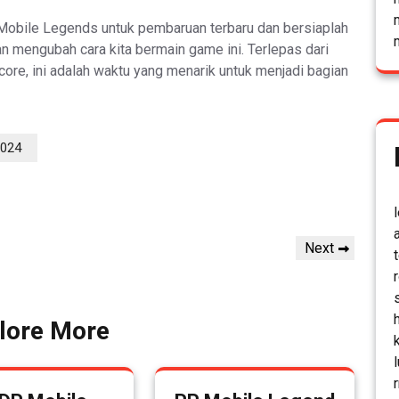
 Mobile Legends untuk pembaruan terbaru dan bersiaplah
 mengubah cara kita bermain game ini. Terlepas dari
ore, ini adalah waktu yang menarik untuk menjadi bagian
2024
Next
Next
Post
lore More