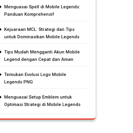
Menguasai Spell di Mobile Legends:
Panduan Komprehensif
Kejuaraan MCL: Strategi dan Tips
untuk Dominasikan Mobile Legends
Tips Mudah Mengganti Akun Mobile
Legend dengan Cepat dan Aman
Temukan Evolusi Logo Mobile
Legends PNG
Menguasai Setup Emblem untuk
Optimasi Strategi di Mobile Legends