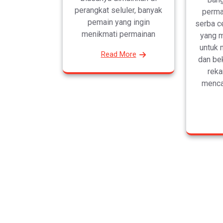
perangkat seluler, banyak
perma
pemain yang ingin
serba c
menikmati permainan
yang 
untuk 
Read More
dan be
reka
menca