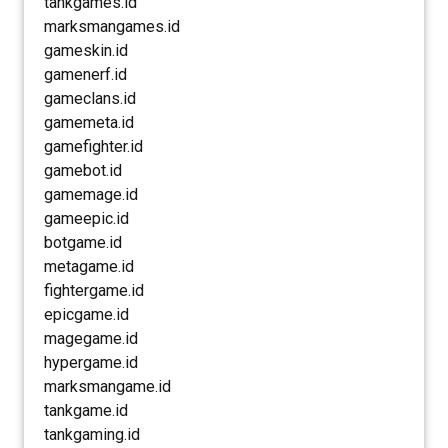
tankgames.id
marksmangames.id
gameskin.id
gamenerf.id
gameclans.id
gamemeta.id
gamefighter.id
gamebot.id
gamemage.id
gameepic.id
botgame.id
metagame.id
fightergame.id
epicgame.id
magegame.id
hypergame.id
marksmangame.id
tankgame.id
tankgaming.id