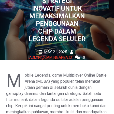
STRATEGI
INOVATIF UNTUK
MEMAKSIMALKAN
PENGGUNAAN
CHIP DALAM
LEGENDA SELULER
MAY 21, 2025
ADMIN@GAMINGAREA.ID
0
COMMENTS
1 TAG
M
obile Legends, game Multiplayer Online Battle
Arena (MOBA) yang populer, telah memikat
jutaan pemain di seluruh dunia dengan
gameplay dinamis dan tantangan strategis. Salah satu
fitur menarik dalam legenda seluler adalah penggunaan
chip. Keripik ini sangat penting untuk membuka kunci dan
meningkatkan pahlawan, membeli kulit, dan mendapatkan