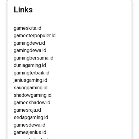
Links
gameskita.id
gamesterpopuler.id
gamingdewi.id
gamingdewa.id
gamingbersama.id
duniagaming.id
gamingterbaik.id
jeniusgaming.id
saunggaming.id
shadowgaming.id
gamesshadow.id
gamesraja.id
sedapgaming.id
gamesdewa.id
gamesjenius.id