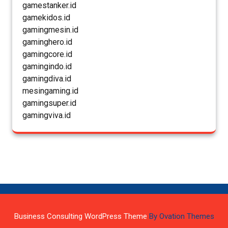
gamestanker.id
gamekidos.id
gamingmesin.id
gaminghero.id
gamingcore.id
gamingindo.id
gamingdiva.id
mesingaming.id
gamingsuper.id
gamingviva.id
Business Consulting WordPress Theme
By Ovation Themes