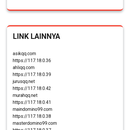
LINK LAINNYA
asikqq.com
https://117.18.0.36
ahliqq.com
https://117.18.0.39
jurusqq.net
https://117.18.0.42
murahqq.net
https://117.18.0.41
maindomino99.com
https://117.18.0.38
masterdomino99.com