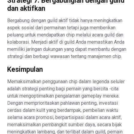
Strategi 7: Bergabunglah dengan guild
dan aktifkan
Bergabung dengan guild aktif tidak hanya meningkatkan
aspek sosial dari permainan tetapi juga memberikan
peluang untuk mendapatkan chip melalui acara guild dan
kolaborasi. Menjadi aktif di guild Anda memastikan Anda
memiliki jaringan dukungan yang dapat membantu dengan
strategi dan berbagi wawasan tentang manajemen chip.
Kesimpulan
Memaksimalkan penggunaan chip dalam legenda seluler
adalah strategi penting bagi pemain yang bercita -cita
untuk mengoptimalkan pengalaman gameplay mereka.
Dengan memprioritaskan pahlawan penting, investasi
cerdas dalam kulit yang berdampak, pembelian waktu
selama acara promosi, berpartisipasi dalam acara aktif,
memaksimalkan pembangkit sumber daya, secara bijak
meningkatkan lambang, dan terlibat dalam guild, pemain