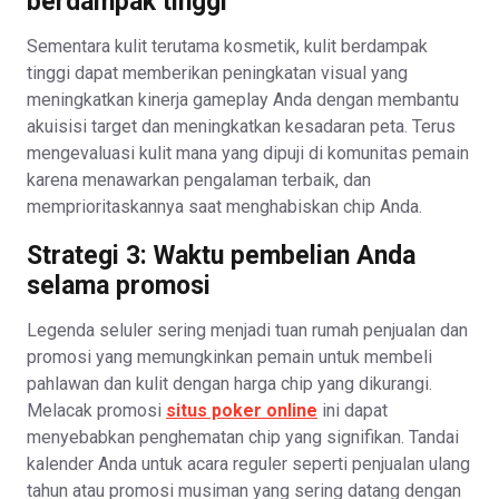
berdampak tinggi
Sementara kulit terutama kosmetik, kulit berdampak
tinggi dapat memberikan peningkatan visual yang
meningkatkan kinerja gameplay Anda dengan membantu
akuisisi target dan meningkatkan kesadaran peta. Terus
mengevaluasi kulit mana yang dipuji di komunitas pemain
karena menawarkan pengalaman terbaik, dan
memprioritaskannya saat menghabiskan chip Anda.
Strategi 3: Waktu pembelian Anda
selama promosi
Legenda seluler sering menjadi tuan rumah penjualan dan
promosi yang memungkinkan pemain untuk membeli
pahlawan dan kulit dengan harga chip yang dikurangi.
Melacak promosi
situs poker online
ini dapat
menyebabkan penghematan chip yang signifikan. Tandai
kalender Anda untuk acara reguler seperti penjualan ulang
tahun atau promosi musiman yang sering datang dengan