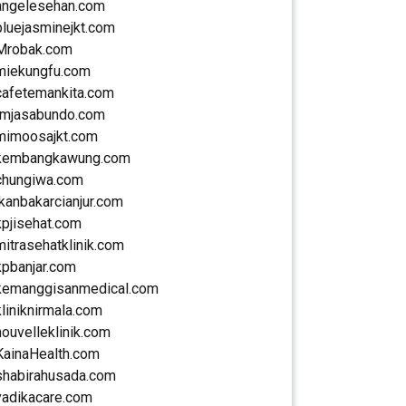
angelesehan.com
bluejasminejkt.com
Mrobak.com
miekungfu.com
cafetemankita.com
rmjasabundo.com
mimoosajkt.com
kembangkawung.com
chungiwa.com
ikanbakarcianjur.com
kpjisehat.com
mitrasehatklinik.com
kpbanjar.com
kemanggisanmedical.com
kliniknirmala.com
nouvelleklinik.com
KainaHealth.com
shabirahusada.com
yadikacare.com