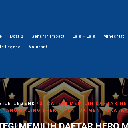
e
Dota 2
Genshin Impact
Lain – Lain
Minecraft
le Legend
Valorant
/
BILE LEGEND
STRATEGI MEMILIH DAFTAR HE
 YANG PALING EFEKTIF UNTUK MENINGKATK
EGI MEMILIH DAFTAR HERO 