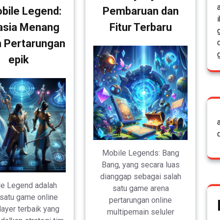
obile Legend:
Pembaruan dan
asia Menang
Fitur Terbaru
 Pertarungan
epik
Mobile Legends: Bang
Bang, yang secara luas
dianggap sebagai salah
e Legend adalah
satu game arena
 satu game online
pertarungan online
layer terbaik yang
multipemain seluler