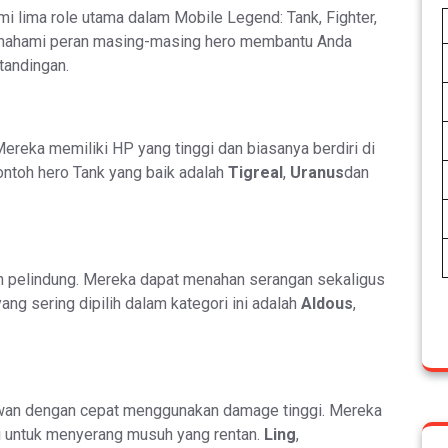
 lima role utama dalam Mobile Legend: Tank, Fighter,
mahami peran masing-masing hero membantu Anda
tandingan.
ereka memiliki HP yang tinggi dan biasanya berdiri di
ntoh hero Tank yang baik adalah
Tigreal
,
Uranus
dan
an pelindung. Mereka dapat menahan serangan sekaligus
g sering dipilih dalam kategori ini adalah
Aldous
,
lawan dengan cepat menggunakan damage tinggi. Mereka
si untuk menyerang musuh yang rentan.
Ling
,