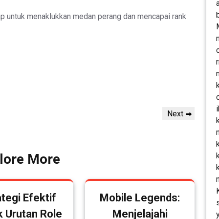
iap untuk menaklukkan medan perang dan mencapai rank
Next
Next
Post
lore More
tegi Efektif
Mobile Legends:
k Urutan Role
Menjelajahi