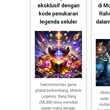
eksklusif dengan
di M
kode penukaran
Rah
legenda seluler
dalam
Saat komunitas game
global berkembang, Mobile
Mobil
Legends: Bang Bang
salah
(MLBB) terus memikat
multip
jutaan orang dengan