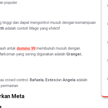
an populer.
 tinggi dan dapat mengontrol musuh dengan kemampuan
ith
adalah contoh Mage yang efektif.
jauh untuk
domino 99
membunuh musuh dengan
 Marksman yang sering digunakan adalah
Granger
,
tau crowd control.
Rafaela
,
Estes
dan
Angela
adalah
 permainan.
arkan Meta
u