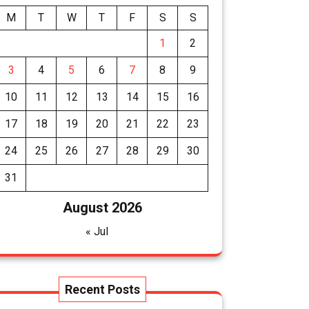
M
T
W
T
F
S
S
1
2
3
4
5
6
7
8
9
10
11
12
13
14
15
16
17
18
19
20
21
22
23
24
25
26
27
28
29
30
31
August 2026
« Jul
Recent Posts