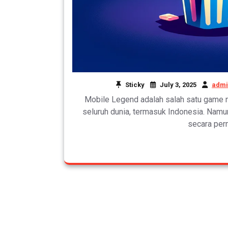
Sticky
July 3, 2025
admi
Mobile Legend adalah salah satu game m
seluruh dunia, termasuk Indonesia. Nam
secara per