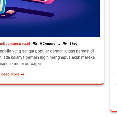
n@gamingarea.id
0 Comments
1 tag
obile yang sangat populer dengan jutaan pemain di
un, ada kalanya pemain ingin menghapus akun mereka
manen karena berbagai
Read More