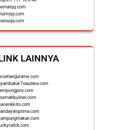
hematqq.com
murniqq.com
menuqq.com
LINK LAINNYA
lesehangurame.com
ayambakar7saudara.com
tempongpns.com
roemahkuliner.com
saoenkkito.com
handayaniprima.com
kampungmakan.com
luckycatck.com