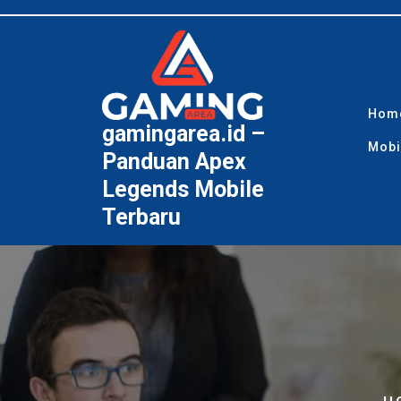
Skip
to
content
Hom
gamingarea.id –
Mobi
Panduan Apex
Legends Mobile
Terbaru