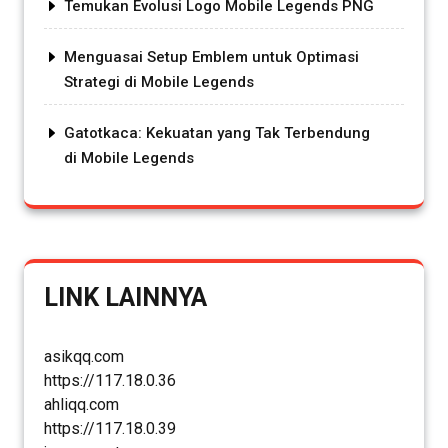
Temukan Evolusi Logo Mobile Legends PNG
Menguasai Setup Emblem untuk Optimasi
Strategi di Mobile Legends
Gatotkaca: Kekuatan yang Tak Terbendung
di Mobile Legends
LINK LAINNYA
asikqq.com
https://117.18.0.36
ahliqq.com
https://117.18.0.39