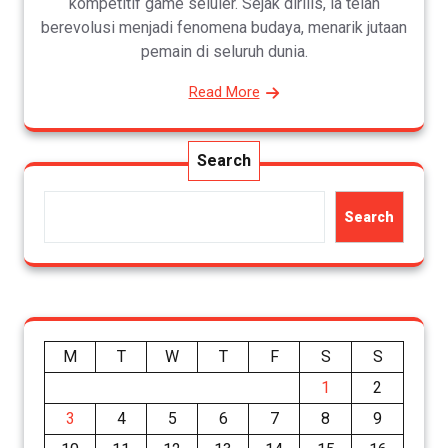
kompetitif game seluler. Sejak dirilis, ia telah
berevolusi menjadi fenomena budaya, menarik jutaan
pemain di seluruh dunia.
Read More
Search
Search
M
T
W
T
F
S
S
1
2
3
4
5
6
7
8
9