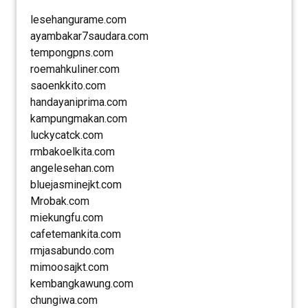
lesehangurame.com
ayambakar7saudara.com
tempongpns.com
roemahkuliner.com
saoenkkito.com
handayaniprima.com
kampungmakan.com
luckycatck.com
rmbakoelkita.com
angelesehan.com
bluejasminejkt.com
Mrobak.com
miekungfu.com
cafetemankita.com
rmjasabundo.com
mimoosajkt.com
kembangkawung.com
chungiwa.com