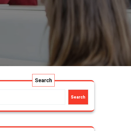
Search
Search