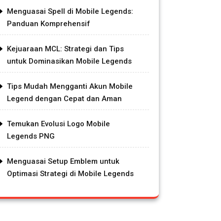
Menguasai Spell di Mobile Legends:
Panduan Komprehensif
Kejuaraan MCL: Strategi dan Tips
untuk Dominasikan Mobile Legends
Tips Mudah Mengganti Akun Mobile
Legend dengan Cepat dan Aman
Temukan Evolusi Logo Mobile
Legends PNG
Menguasai Setup Emblem untuk
Optimasi Strategi di Mobile Legends