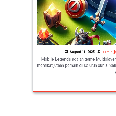
August 11, 2025
admin@
Mobile Legends adalah game Multiplayer 
memikat jutaan pemain di seluruh dunia. Sa