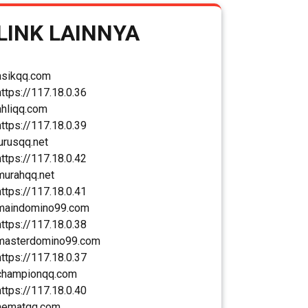
LINK LAINNYA
asikqq.com
https://117.18.0.36
ahliqq.com
https://117.18.0.39
jurusqq.net
https://117.18.0.42
murahqq.net
https://117.18.0.41
maindomino99.com
https://117.18.0.38
masterdomino99.com
https://117.18.0.37
championqq.com
https://117.18.0.40
hematqq.com