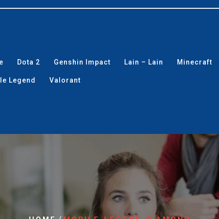
e
Dota 2
Genshin Impact
Lain – Lain
Minecraft
le Legend
Valorant