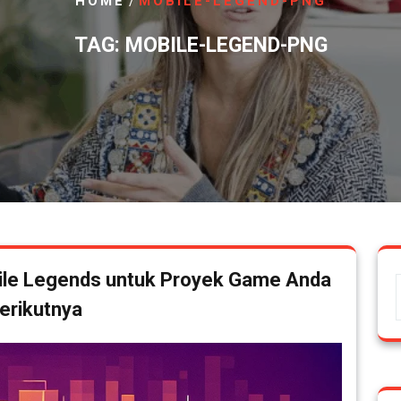
/
HOME
MOBILE-LEGEND-PNG
TAG:
MOBILE-LEGEND-PNG
le Legends untuk Proyek Game Anda
erikutnya