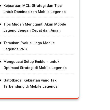
Kejuaraan MCL: Strategi dan Tips
untuk Dominasikan Mobile Legends
Tips Mudah Mengganti Akun Mobile
Legend dengan Cepat dan Aman
Temukan Evolusi Logo Mobile
Legends PNG
Menguasai Setup Emblem untuk
Optimasi Strategi di Mobile Legends
Gatotkaca: Kekuatan yang Tak
Terbendung di Mobile Legends