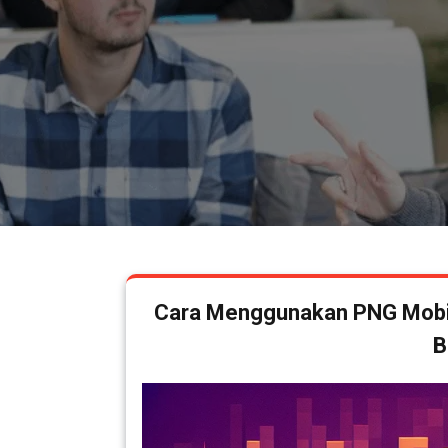
Cara Menggunakan PNG Mobi
B