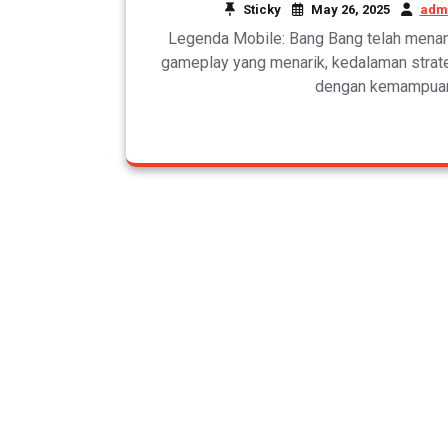
Sticky
May 26, 2025
adm
Legenda Mobile: Bang Bang telah menang
gameplay yang menarik, kedalaman strat
dengan kemampuan 