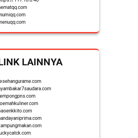
hematqq.com
murniqq.com
menuqq.com
LINK LAINNYA
lesehangurame.com
ayambakar7saudara.com
tempongpns.com
roemahkuliner.com
saoenkkito.com
handayaniprima.com
kampungmakan.com
luckycatck.com