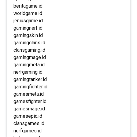
beritagame.id
worldgame.id
jeniusgame.id
gamingnerf.id
gamingskin.id
gamingclans.id
clansgaming.id
gamingmage.id
gamingmeta.id
nerfgaming.id
gamingtanker.id
gamingfighter.id
gamesmeta.id
gamesfighter.id
gamesmage.id
gamesepic.id
clansgames.id
nerfgames.id