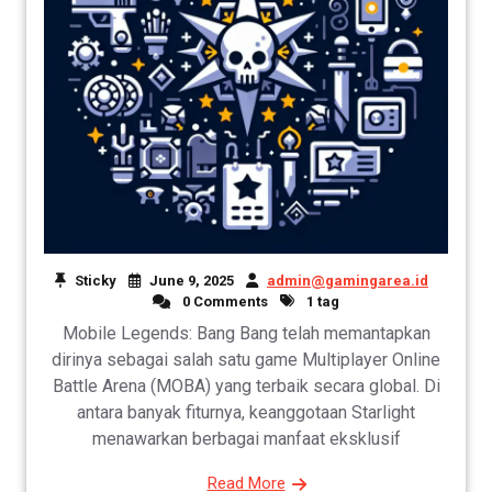
Sticky
June 9, 2025
admin@gamingarea.id
0 Comments
1 tag
Mobile Legends: Bang Bang telah memantapkan
dirinya sebagai salah satu game Multiplayer Online
Battle Arena (MOBA) yang terbaik secara global. Di
antara banyak fiturnya, keanggotaan Starlight
menawarkan berbagai manfaat eksklusif
Read More