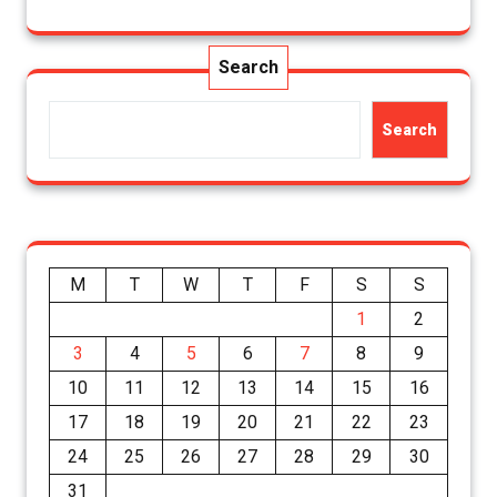
Search
Search
M
T
W
T
F
S
S
1
2
3
4
5
6
7
8
9
10
11
12
13
14
15
16
17
18
19
20
21
22
23
24
25
26
27
28
29
30
31