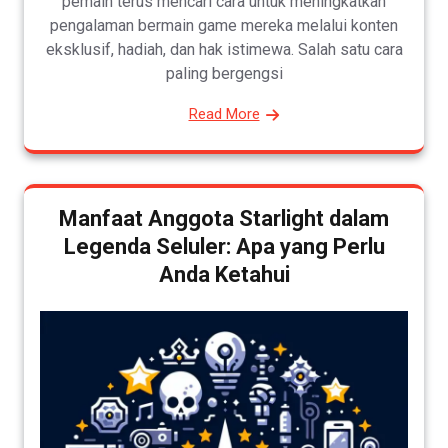
pemain terus mencari cara untuk meningkatkan
pengalaman bermain game mereka melalui konten
eksklusif, hadiah, dan hak istimewa. Salah satu cara
paling bergengsi
Read More
Manfaat Anggota Starlight dalam
Legenda Seluler: Apa yang Perlu
Anda Ketahui