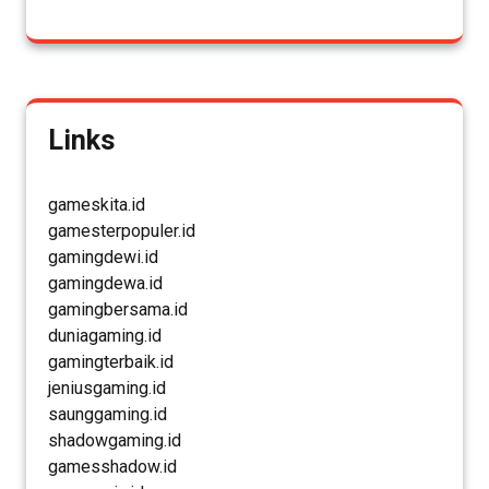
Links
gameskita.id
gamesterpopuler.id
gamingdewi.id
gamingdewa.id
gamingbersama.id
duniagaming.id
gamingterbaik.id
jeniusgaming.id
saunggaming.id
shadowgaming.id
gamesshadow.id