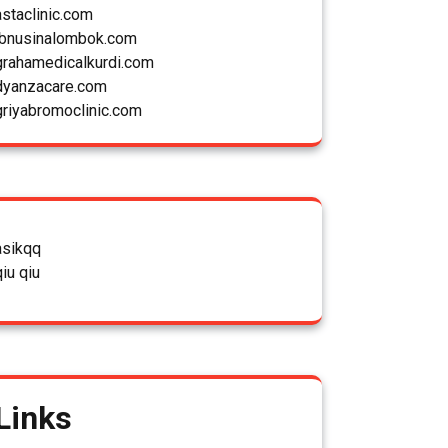
astaclinic.com
ibnusinalombok.com
grahamedicalkurdi.com
dyanzacare.com
griyabromoclinic.com
asikqq
qiu qiu
Links