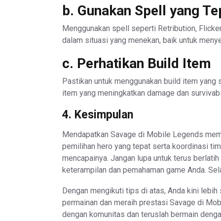
b. Gunakan Spell yang Te
Menggunakan spell seperti Retribution, Flick
dalam situasi yang menekan, baik untuk menye
c. Perhatikan Build Item
Pastikan untuk menggunakan build item yang 
item yang meningkatkan damage dan survivabil
4. Kesimpulan
Mendapatkan Savage di Mobile Legends meman
pemilihan hero yang tepat serta koordinasi ti
mencapainya. Jangan lupa untuk terus berlati
keterampilan dan pemahaman game Anda. Sel
Dengan mengikuti tips di atas, Anda kini lebi
permainan dan meraih prestasi Savage di Mob
dengan komunitas dan teruslah bermain dengan