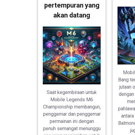
pertempuran yang
akan datang
Mobil
Bang te
jutaan 
Saat kegembiraan untuk
dengan
Mobile Legends M6
men
Championship membangun,
pahlawa
penggemar dan penggemar
antara
permainan ini dengan
Balmond
penuh semangat menunggu
ju