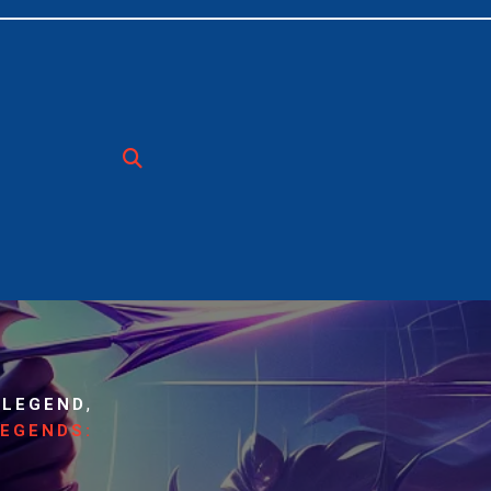
,
 LEGEND
LEGENDS: