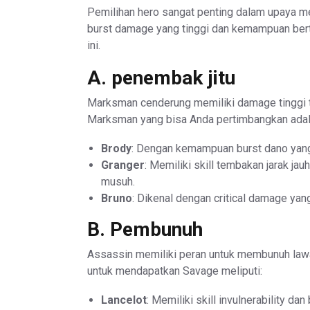
Pemilihan hero sangat penting dalam upaya 
burst damage yang tinggi dan kemampuan bert
ini.
A. penembak jitu
Marksman cenderung memiliki damage tinggi te
Marksman yang bisa Anda pertimbangkan adal
Brody
: Dengan kemampuan burst dano yang
Granger
: Memiliki skill tembakan jarak ja
musuh.
Bruno
: Dikenal dengan critical damage yan
B. Pembunuh
Assassin memiliki peran untuk membunuh lawa
untuk mendapatkan Savage meliputi:
Lancelot
: Memiliki skill invulnerability d