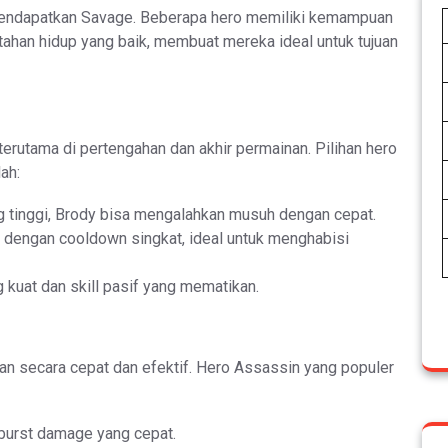
mendapatkan Savage. Beberapa hero memiliki kemampuan
ahan hidup yang baik, membuat mereka ideal untuk tujuan
rutama di pertengahan dan akhir permainan. Pilihan hero
ah:
 tinggi, Brody bisa mengalahkan musuh dengan cepat.
uh dengan cooldown singkat, ideal untuk menghabisi
g kuat dan skill pasif yang mematikan.
n secara cepat dan efektif. Hero Assassin yang populer
an burst damage yang cepat.