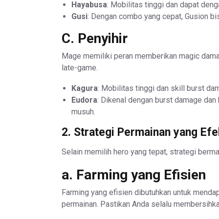
Hayabusa
: Mobilitas tinggi dan dapat de
Gusi
: Dengan combo yang cepat, Gusion bi
C. Penyihir
Mage memiliki peran memberikan magic damag
late-game.
Kagura
: Mobilitas tinggi dan skill burst
Eudora
: Dikenal dengan burst damage dan
musuh.
2. Strategi Permainan yang Efe
Selain memilih hero yang tepat, strategi berm
a. Farming yang Efisien
Farming yang efisien dibutuhkan untuk menda
permainan. Pastikan Anda selalu membersihk