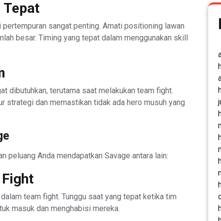
g Tepat
 pertempuran sangat penting. Amati positioning lawan
mlah besar. Timing yang tepat dalam menggunakan skill
m
 dibutuhkan, terutama saat melakukan team fight.
r strategi dan memastikan tidak ada hero musuh yang
ge
an peluang Anda mendapatkan Savage antara lain:
 Fight
dalam team fight. Tunggu saat yang tepat ketika tim
untuk masuk dan menghabisi mereka.