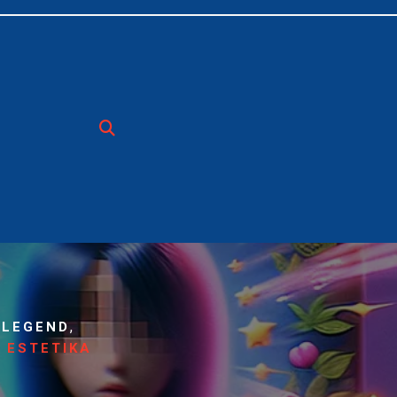
,
 LEGEND
 ESTETIKA