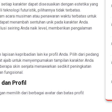
, setiap karakter dapat disesuaikan dengan estetika yang
 teknologi futuristik, pilihannya tidak terbatas.
alam acara musiman atau penawaran waktu terbatas untuk
dapat menambah sentuhan unik pada karakter Anda.
lusi seiring Anda naik level, memberikan pengalaman
lapisan kepribadian lain ke profil Anda. Pilih dari pedang
kat ajaib untuk menyempurnakan tampilan karakter Anda.
beberapa skin senjata menawarkan sedikit peningkatan
an fungsional.
dan Profil
n memilih dari berbagai avatar dan batas profil: