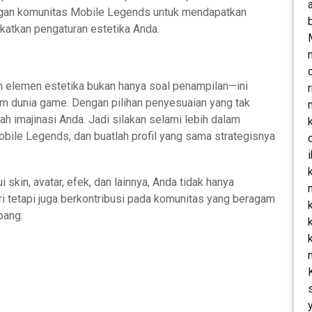
engan komunitas Mobile Legends untuk mendapatkan
gkatkan pengaturan estetika Anda.
 elemen estetika bukan hanya soal penampilan—ini
am dunia game. Dengan pilihan penyesuaian yang tak
ah imajinasi Anda. Jadi silakan selami lebih dalam
bile Legends, dan buatlah profil yang sama strategisnya
skin, avatar, efek, dan lainnya, Anda tidak hanya
tetapi juga berkontribusi pada komunitas yang beragam
bang.