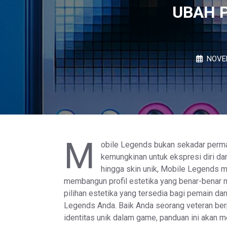
UBAH 
NOVEM
M
obile Legends bukan sekadar perma
kemungkinan untuk ekspresi diri dan
hingga skin unik, Mobile Legends 
membangun profil estetika yang benar-benar m
pilihan estetika yang tersedia bagi pemain d
Legends Anda. Baik Anda seorang veteran ber
identitas unik dalam game, panduan ini akan 