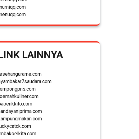
murniqq.com
menuqq.com
LINK LAINNYA
lesehangurame.com
ayambakar7saudara.com
tempongpns.com
roemahkuliner.com
saoenkkito.com
handayaniprima.com
kampungmakan.com
luckycatck.com
rmbakoelkita.com