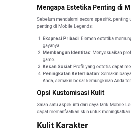
Mengapa Estetika Penting di M
Sebelum mendalami secara spesifik, penting
penting di Mobile Legends:
Ekspresi Pribadi
: Elemen estetika memun
gayanya.
Membangun Identitas
: Menyesuaikan pro
game.
Kesan Sosial
: Profil yang estetis dapat m
Peningkatan Keterlibatan
: Semakin bany
Anda, semakin besar kemungkinan Anda ter
Opsi Kustomisasi Kulit
Salah satu aspek inti dari daya tarik Mobile L
dapat memanfaatkan skin untuk meningkatkan p
Kulit Karakter