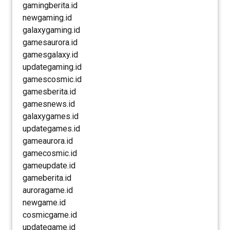
gamingberita.id
newgaming.id
galaxygaming.id
gamesaurora.id
gamesgalaxy.id
updategaming.id
gamescosmic.id
gamesberita.id
gamesnews.id
galaxygames.id
updategames.id
gameaurora.id
gamecosmic.id
gameupdate.id
gameberita.id
auroragame.id
newgame.id
cosmicgame.id
updategame.id