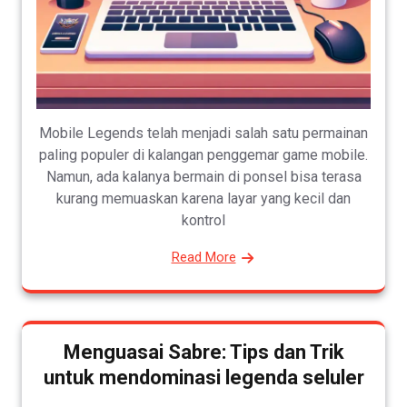
Mobile Legends telah menjadi salah satu permainan
paling populer di kalangan penggemar game mobile.
Namun, ada kalanya bermain di ponsel bisa terasa
kurang memuaskan karena layar yang kecil dan
kontrol
Read More
Menguasai Sabre: Tips dan Trik
untuk mendominasi legenda seluler