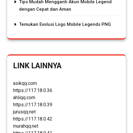
Tips Mudah Mengganti Akun Mobile Legend
dengan Cepat dan Aman
Temukan Evolusi Logo Mobile Legends PNG
LINK LAINNYA
asikqq.com
https://117.18.0.36
ahliqq.com
https://117.18.0.39
jurusqq.net
https://117.18.0.42
murahqq.net