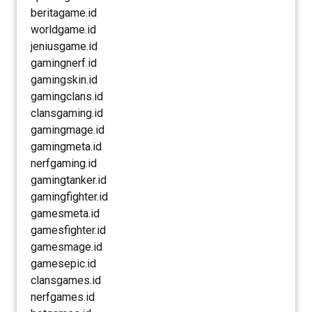
beritagame.id
worldgame.id
jeniusgame.id
gamingnerf.id
gamingskin.id
gamingclans.id
clansgaming.id
gamingmage.id
gamingmeta.id
nerfgaming.id
gamingtanker.id
gamingfighter.id
gamesmeta.id
gamesfighter.id
gamesmage.id
gamesepic.id
clansgames.id
nerfgames.id