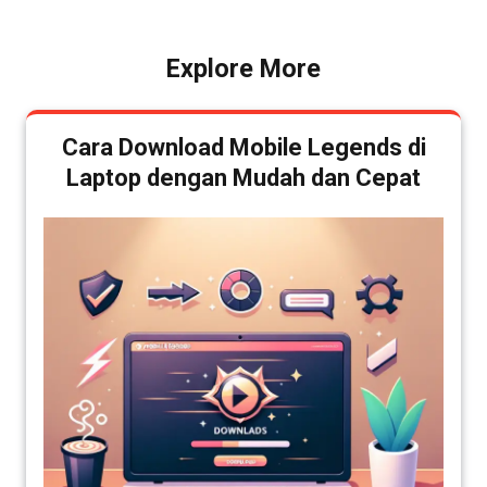
Explore More
Cara Download Mobile Legends di
Laptop dengan Mudah dan Cepat