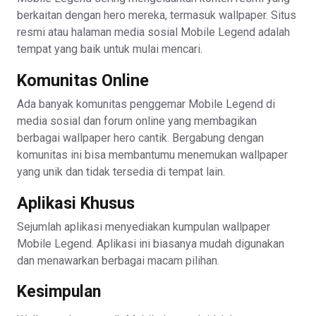
berkaitan dengan hero mereka, termasuk wallpaper. Situs
resmi atau halaman media sosial Mobile Legend adalah
tempat yang baik untuk mulai mencari.
Komunitas Online
Ada banyak komunitas penggemar Mobile Legend di
media sosial dan forum online yang membagikan
berbagai wallpaper hero cantik. Bergabung dengan
komunitas ini bisa membantumu menemukan wallpaper
yang unik dan tidak tersedia di tempat lain.
Aplikasi Khusus
Sejumlah aplikasi menyediakan kumpulan wallpaper
Mobile Legend. Aplikasi ini biasanya mudah digunakan
dan menawarkan berbagai macam pilihan.
Kesimpulan