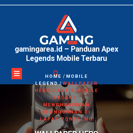
Skip
to
content
gamingarea.id – Panduan Apex
Legends Mobile Terbaru
/
HOME
MOBILE
/
LEGEND
WALLPAPER
HERO CANTIK MOBILE
LEGEND:
MENGHADIRKAN
KEANGGUNAN DI
LAYAR PONSELMU