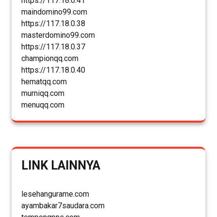
https://117.18.0.41
maindomino99.com
https://117.18.0.38
masterdomino99.com
https://117.18.0.37
championqq.com
https://117.18.0.40
hematqq.com
murniqq.com
menuqq.com
LINK LAINNYA
lesehangurame.com
ayambakar7saudara.com