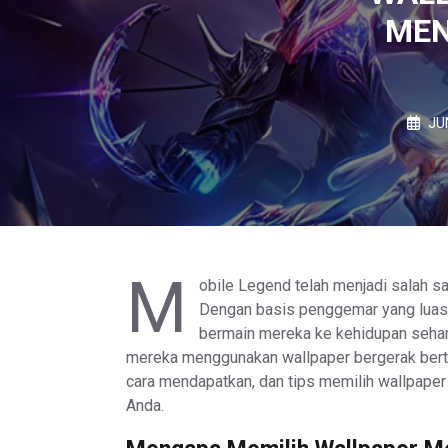
MEN
JU
M
obile Legend telah menjadi salah sa
Dengan basis penggemar yang luas
bermain mereka ke kehidupan sehar
mereka menggunakan wallpaper bergerak bert
cara mendapatkan, dan tips memilih wallpape
Anda.