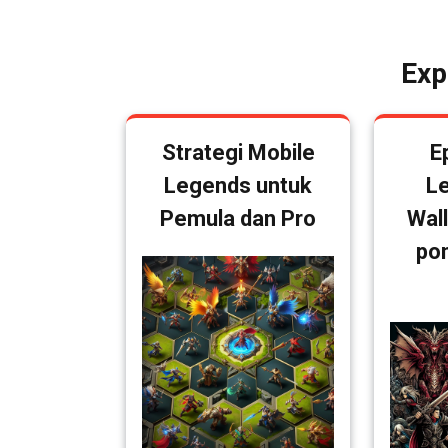
navigation
Post
Exp
Strategi Mobile
E
Legends untuk
L
Pemula dan Pro
Wal
po