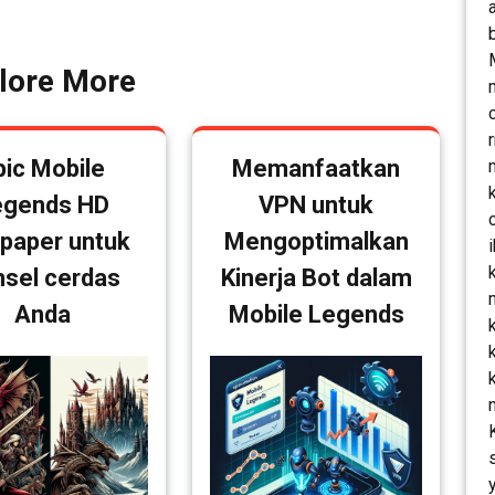
Post
lore More
pic Mobile
Memanfaatkan
egends HD
VPN untuk
lpaper untuk
Mengoptimalkan
nsel cerdas
Kinerja Bot dalam
Anda
Mobile Legends