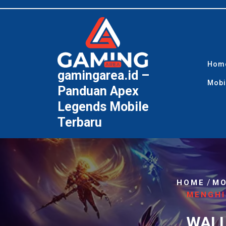
Skip
to
content
Hom
gamingarea.id –
Mobi
Panduan Apex
Legends Mobile
Terbaru
/
HOME
MO
MENGHI
WALL