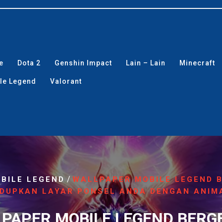
e
Dota 2
Genshin Impact
Lain – Lain
Minecraft
le Legend
Valorant
/
BILE LEGEND
WALLPAPER MOBILE LEGEND 
DUPKAN LAYAR PONSEL ANDA DENGAN ANIMA
PAPER MOBILE LEGEND BERG