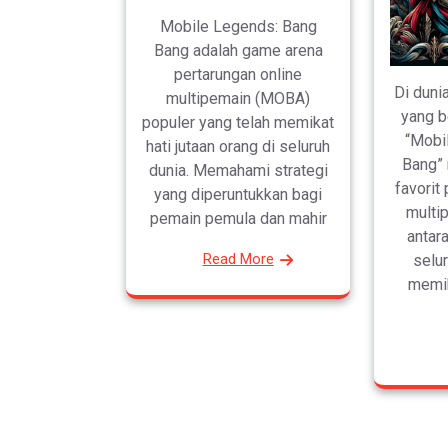
Mobile Legends: Bang
Bang adalah game arena
pertarungan online
Di duni
multipemain (MOBA)
yang b
populer yang telah memikat
“Mobi
hati jutaan orang di seluruh
Bang” 
dunia. Memahami strategi
favorit
yang diperuntukkan bagi
multi
pemain pemula dan mahir
antar
Read More
selur
memi