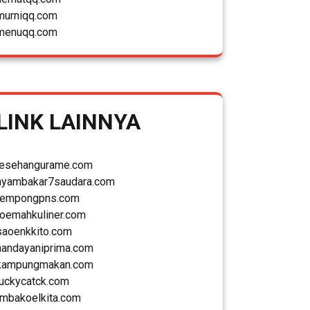
murniqq.com
menuqq.com
LINK LAINNYA
lesehangurame.com
ayambakar7saudara.com
tempongpns.com
roemahkuliner.com
saoenkkito.com
handayaniprima.com
kampungmakan.com
luckycatck.com
rmbakoelkita.com