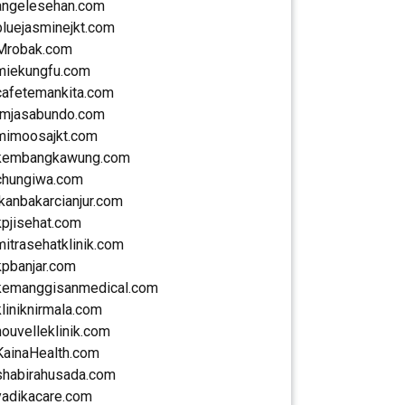
angelesehan.com
bluejasminejkt.com
Mrobak.com
miekungfu.com
cafetemankita.com
rmjasabundo.com
mimoosajkt.com
kembangkawung.com
chungiwa.com
ikanbakarcianjur.com
kpjisehat.com
mitrasehatklinik.com
kpbanjar.com
kemanggisanmedical.com
kliniknirmala.com
nouvelleklinik.com
KainaHealth.com
shabirahusada.com
yadikacare.com