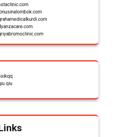
astaclinic.com
ibnusinalombok.com
grahamedicalkurdi.com
dyanzacare.com
griyabromoclinic.com
asikqq
qiu qiu
Links