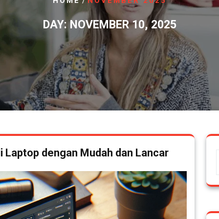
/
HOME
NOVEMBER 2025
DAY:
NOVEMBER 10, 2025
di Laptop dengan Mudah dan Lancar