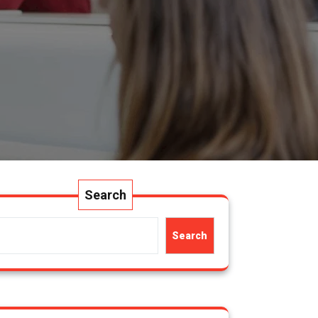
Search
Search