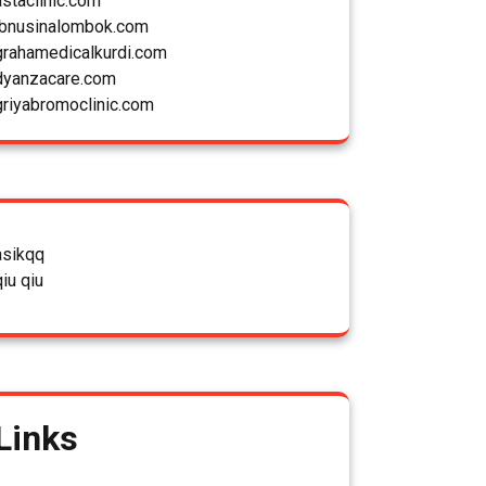
astaclinic.com
ibnusinalombok.com
grahamedicalkurdi.com
dyanzacare.com
griyabromoclinic.com
asikqq
qiu qiu
Links