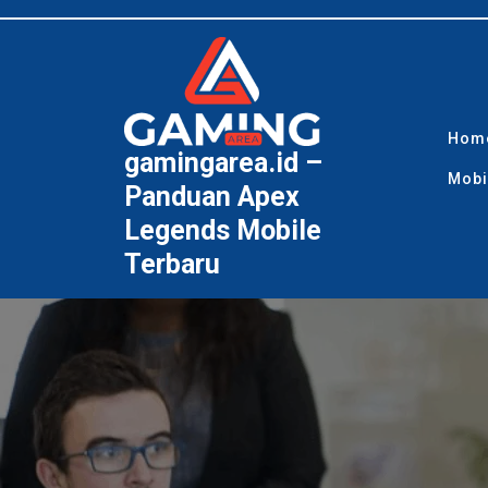
Skip
to
content
Hom
gamingarea.id –
Mobi
Panduan Apex
Legends Mobile
Terbaru