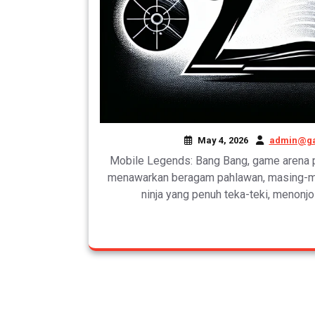
May 4, 2026
admin@ga
Mobile Legends: Bang Bang, game arena p
menawarkan beragam pahlawan, masing-m
ninja yang penuh teka-teki, menon