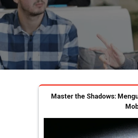
Master the Shadows: Mengun
Mob