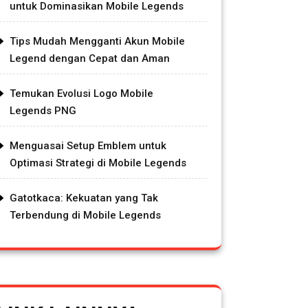
untuk Dominasikan Mobile Legends
Tips Mudah Mengganti Akun Mobile
Legend dengan Cepat dan Aman
Temukan Evolusi Logo Mobile
Legends PNG
Menguasai Setup Emblem untuk
Optimasi Strategi di Mobile Legends
Gatotkaca: Kekuatan yang Tak
Terbendung di Mobile Legends