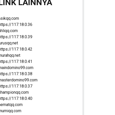
LINK LAINNYA
asikqq.com
https://117.18.0.36
ahliqq.com
https://117.18.0.39
jurusqq.net
https://117.18.0.42
murahqq.net
https://117.18.0.41
maindomino99.com
https://117.18.0.38
masterdomino99.com
https://117.18.0.37
championqq.com
https://117.18.0.40
hematqq.com
murniqq.com