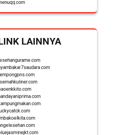
menuqq.com
LINK LAINNYA
lesehangurame.com
ayambakar7saudara.com
tempongpns.com
roemahkuliner.com
saoenkkito.com
handayaniprima.com
kampungmakan.com
luckycatck.com
rmbakoelkita.com
angelesehan.com
bluejasminejkt.com