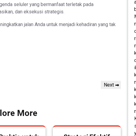
egenda seluler yang bermanfaat terletak pada
sikan, dan eksekusi strategis.
eningkatkan jalan Anda untuk menjadi kehadiran yang tak
Next
Next
Post
lore More