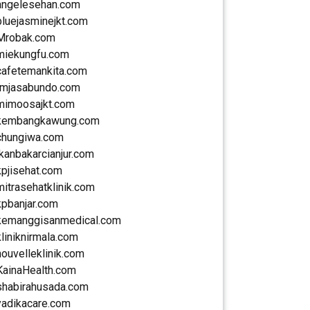
angelesehan.com
bluejasminejkt.com
Mrobak.com
miekungfu.com
cafetemankita.com
rmjasabundo.com
mimoosajkt.com
kembangkawung.com
chungiwa.com
ikanbakarcianjur.com
kpjisehat.com
mitrasehatklinik.com
kpbanjar.com
kemanggisanmedical.com
kliniknirmala.com
nouvelleklinik.com
KainaHealth.com
shabirahusada.com
yadikacare.com