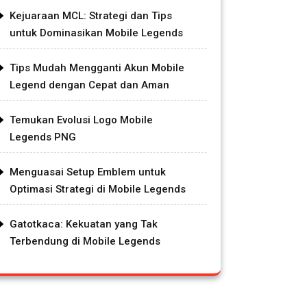
Kejuaraan MCL: Strategi dan Tips
untuk Dominasikan Mobile Legends
Tips Mudah Mengganti Akun Mobile
Legend dengan Cepat dan Aman
Temukan Evolusi Logo Mobile
Legends PNG
Menguasai Setup Emblem untuk
Optimasi Strategi di Mobile Legends
Gatotkaca: Kekuatan yang Tak
Terbendung di Mobile Legends