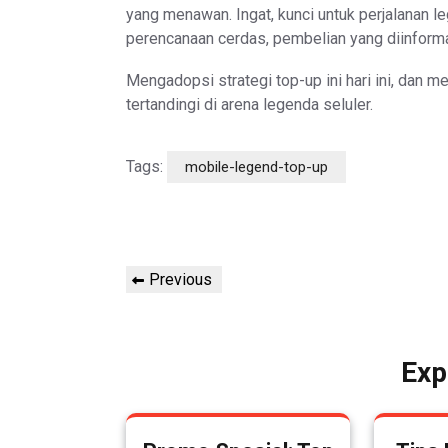
yang menawan. Ingat, kunci untuk perjalanan l
perencanaan cerdas, pembelian yang diinforma
Mengadopsi strategi top-up ini hari ini, dan m
tertandingi di arena legenda seluler.
Tags:
mobile-legend-top-up
Post
Previous
Previous
navigation
Post
Exp