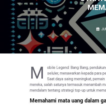
MEM
JU
M
obile Legend: Bang Bang, pendukun
seluler, menawarkan kepada para 
Saat daya saing meningkat, pemain
mereka, salah satunya termasuk menambah mat
mendalam tentang strategi top-up untuk mema
Memahami mata uang dalam g