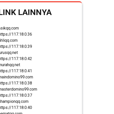
LINK LAINNYA
asikqq.com
https://117.18.0.36
ahliqq.com
https://117.18.0.39
jurusqq.net
https://117.18.0.42
murahqq.net
https://117.18.0.41
maindomino99.com
https://117.18.0.38
masterdomino99.com
https://117.18.0.37
championqq.com
https://117.18.0.40
hematqq.com