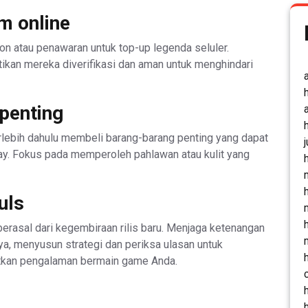
m online
on atau penawaran untuk top-up legenda seluler.
tikan mereka diverifikasi dan aman untuk menghindari
penting
rlebih dahulu membeli barang-barang penting yang dapat
ay. Fokus pada memperoleh pahlawan atau kulit yang
uls
berasal dari kegembiraan rilis baru. Menjaga ketenangan
ya, menyusun strategi dan periksa ulasan untuk
kan pengalaman bermain game Anda.