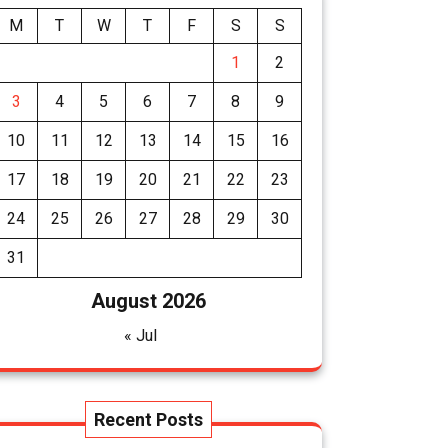
M
T
W
T
F
S
S
1
2
3
4
5
6
7
8
9
10
11
12
13
14
15
16
17
18
19
20
21
22
23
24
25
26
27
28
29
30
31
August 2026
« Jul
Recent Posts