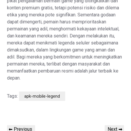
pikat pengalaman bermain game yang ditingkatkan dan
konten premium gratis, tetapi potensi risiko dan dilema
etika yang mereka pote signifikan. Sementara godaan
dapat dimengerti, pemain harus memprioritaskan
permainan yang adil, menghormati kekayaan intelektual,
dan keamanan mereka sendiri. Dengan melakukan itu,
mereka dapat menikmati legenda seluler sebagaimana
dimaksudkan, dalam lingkungan game yang aman dan
adil. Bagi mereka yang berkomitmen untuk meningkatkan
permainan mereka, terlibat dengan masyarakat dan
memanfaatkan pembaruan resmi adalah jalur terbaik ke
depan.
Tags:
apk-mobile-legend
Post
Previous
Next
Previous
Next