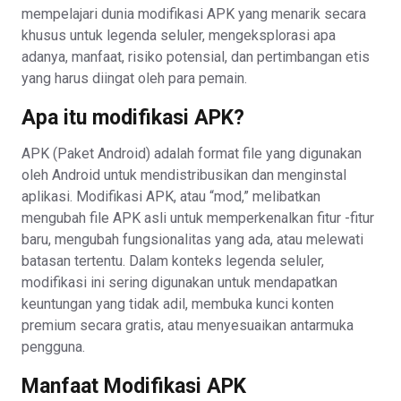
mempelajari dunia modifikasi APK yang menarik secara
khusus untuk legenda seluler, mengeksplorasi apa
adanya, manfaat, risiko potensial, dan pertimbangan etis
yang harus diingat oleh para pemain.
Apa itu modifikasi APK?
APK (Paket Android) adalah format file yang digunakan
oleh Android untuk mendistribusikan dan menginstal
aplikasi. Modifikasi APK, atau “mod,” melibatkan
mengubah file APK asli untuk memperkenalkan fitur -fitur
baru, mengubah fungsionalitas yang ada, atau melewati
batasan tertentu. Dalam konteks legenda seluler,
modifikasi ini sering digunakan untuk mendapatkan
keuntungan yang tidak adil, membuka kunci konten
premium secara gratis, atau menyesuaikan antarmuka
pengguna.
Manfaat Modifikasi APK