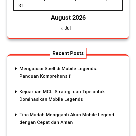
31
August 2026
« Jul
Recent Posts
Menguasai Spell di Mobile Legends:
Panduan Komprehensif
Kejuaraan MCL: Strategi dan Tips untuk
Dominasikan Mobile Legends
Tips Mudah Mengganti Akun Mobile Legend
dengan Cepat dan Aman