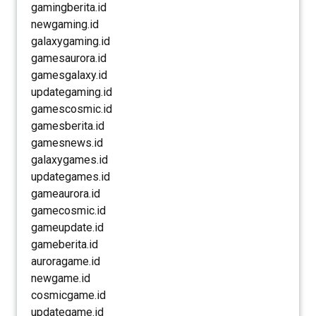
gamingberita.id
newgaming.id
galaxygaming.id
gamesaurora.id
gamesgalaxy.id
updategaming.id
gamescosmic.id
gamesberita.id
gamesnews.id
galaxygames.id
updategames.id
gameaurora.id
gamecosmic.id
gameupdate.id
gameberita.id
auroragame.id
newgame.id
cosmicgame.id
updategame.id