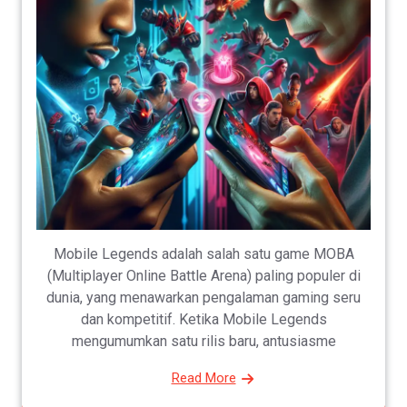
Mobile Legends adalah salah satu game MOBA
(Multiplayer Online Battle Arena) paling populer di
dunia, yang menawarkan pengalaman gaming seru
dan kompetitif. Ketika Mobile Legends
mengumumkan satu rilis baru, antusiasme
Read More