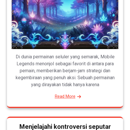
Di dunia permainan seluler yang semarak, Mobile
Legends menonjol sebagai favorit di antara para
pemain, memberikan berjam-jam strategi dan
kegembiraan yang penuh aksi. Sebuah permainan
yang dirayakan tidak hanya karena
Read More
Menjelajahi kontroversi seputar