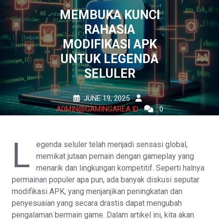
MEMBUKA KUNCI
RAHASIA
MODIFIKASI APK
UNTUK LEGENDA
SELULER
JUNE 19, 2025
ADMIN@GAMINGAREA.ID
0
COMMENTS
1 TAG
L
egenda seluler telah menjadi sensasi global,
memikat jutaan pemain dengan gameplay yang
menarik dan lingkungan kompetitif. Seperti halnya
permainan populer apa pun, ada banyak diskusi seputar
modifikasi APK, yang menjanjikan peningkatan dan
penyesuaian yang secara drastis dapat mengubah
pengalaman bermain game. Dalam artikel ini, kita akan