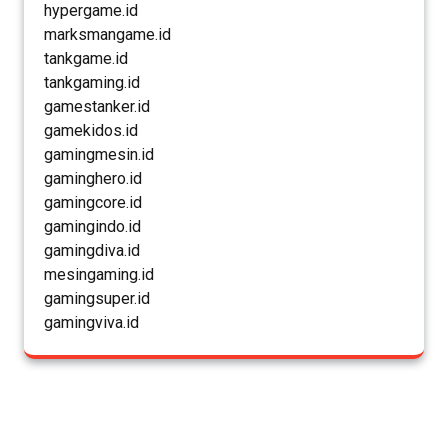
hypergame.id
marksmangame.id
tankgame.id
tankgaming.id
gamestanker.id
gamekidos.id
gamingmesin.id
gaminghero.id
gamingcore.id
gamingindo.id
gamingdiva.id
mesingaming.id
gamingsuper.id
gamingviva.id