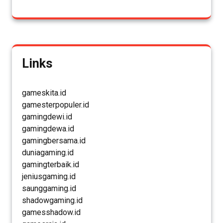
Links
gameskita.id
gamesterpopuler.id
gamingdewi.id
gamingdewa.id
gamingbersama.id
duniagaming.id
gamingterbaik.id
jeniusgaming.id
saunggaming.id
shadowgaming.id
gamesshadow.id