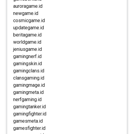
auroragame.id
newgame.id
cosmicgame.id
updategame.id
beritagame.id
worldgame.id
jeniusgame.id
gamingnerf.id
gamingskin.id
gamingclans.id
clansgaming.id
gamingmage.id
gamingmeta.id
nerfgaming.id
gamingtanker.id
gamingfighter.id
gamesmeta.id
gamesfighter.id