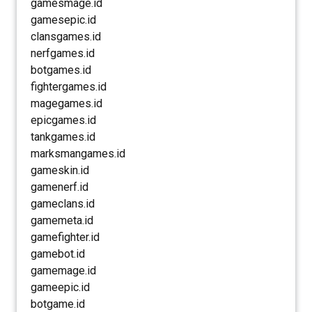
gamesmage.id
gamesepic.id
clansgames.id
nerfgames.id
botgames.id
fightergames.id
magegames.id
epicgames.id
tankgames.id
marksmangames.id
gameskin.id
gamenerf.id
gameclans.id
gamemeta.id
gamefighter.id
gamebot.id
gamemage.id
gameepic.id
botgame.id