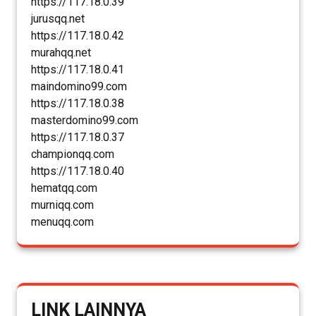
https://117.18.0.39
jurusqq.net
https://117.18.0.42
murahqq.net
https://117.18.0.41
maindomino99.com
https://117.18.0.38
masterdomino99.com
https://117.18.0.37
championqq.com
https://117.18.0.40
hematqq.com
murniqq.com
menuqq.com
LINK LAINNYA