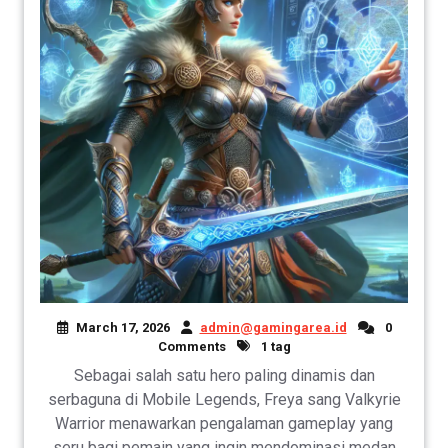
March 17, 2026
admin@gamingarea.id
0
Comments
1 tag
Sebagai salah satu hero paling dinamis dan
serbaguna di Mobile Legends, Freya sang Valkyrie
Warrior menawarkan pengalaman gameplay yang
seru bagi pemain yang ingin mendominasi medan