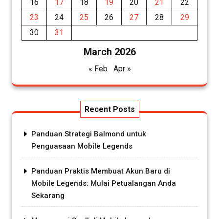
16
17
18
19
20
21
22
23
24
25
26
27
28
29
30
31
March 2026
« Feb
Apr »
Recent Posts
Panduan Strategi Balmond untuk
Penguasaan Mobile Legends
Panduan Praktis Membuat Akun Baru di
Mobile Legends: Mulai Petualangan Anda
Sekarang