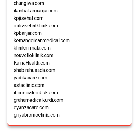
chungiwa.com
ikanbakarcianjur.com
kpjisehat.com
mitrasehatklinik.com
kpbanjar.com
kemanggisanmedical.com
kliniknirmala.com
nouvelleklinik.com
KainaHealth.com
shabirahusada.com
yadikacare.com
astaclinic.com
ibnusinalombok.com
grahamedicalkurdi.com
dyanzacare.com
griyabromoclinic.com