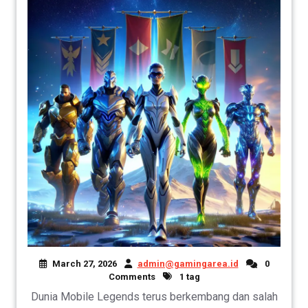
March 27, 2026
admin@gamingarea.id
0
Comments
1 tag
Dunia Mobile Legends terus berkembang dan salah