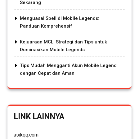
Sekarang
Menguasai Spell di Mobile Legends:
Panduan Komprehensif
Kejuaraan MCL: Strategi dan Tips untuk
Dominasikan Mobile Legends
Tips Mudah Mengganti Akun Mobile Legend
dengan Cepat dan Aman
LINK LAINNYA
asikqq.com