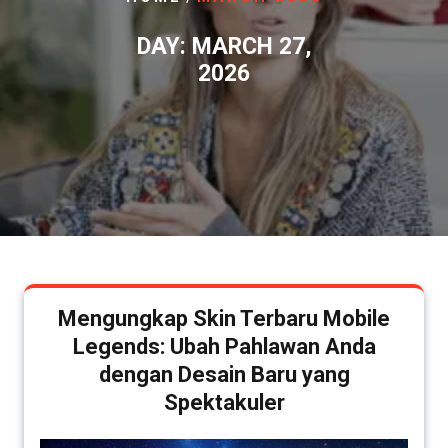
DAY:
MARCH 27,
2026
Mengungkap Skin Terbaru Mobile
Legends: Ubah Pahlawan Anda
dengan Desain Baru yang
Spektakuler