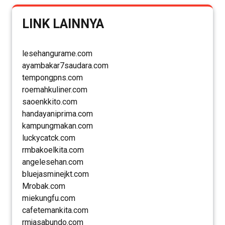
LINK LAINNYA
lesehangurame.com
ayambakar7saudara.com
tempongpns.com
roemahkuliner.com
saoenkkito.com
handayaniprima.com
kampungmakan.com
luckycatck.com
rmbakoelkita.com
angelesehan.com
bluejasminejkt.com
Mrobak.com
miekungfu.com
cafetemankita.com
rmjasabundo.com