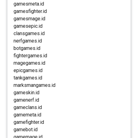
gamesmeta.id
gamesfighter.id
gamesmage.id
gamesepic.id
clansgames.id
nerfgames.id
botgames.id
fightergames.id
magegames.id
epicgames.id
tankgames.id
marksmangames.id
gameskin.id
gamenerf.id
gameclans.id
gamemeta.id
gamefighter.id
gamebot.id
gamemage.id