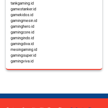
tankgaming.id
gamestanker.id
gamekidos.id
gamingmesin.id
gaminghero.id
gamingcore.id
gamingindo.id
gamingdiva.id
mesingaming.id
gamingsuper.id
gamingviva.id