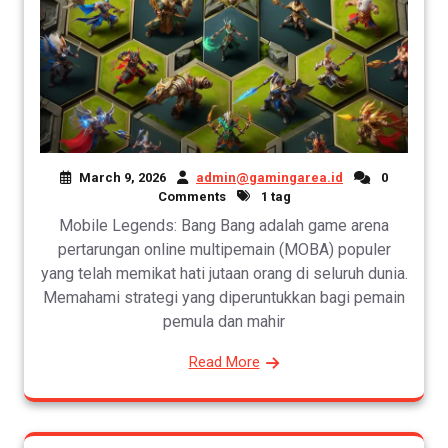
March 9, 2026
admin@gamingarea.id
0
Comments
1 tag
Mobile Legends: Bang Bang adalah game arena
pertarungan online multipemain (MOBA) populer
yang telah memikat hati jutaan orang di seluruh dunia.
Memahami strategi yang diperuntukkan bagi pemain
pemula dan mahir
Read More