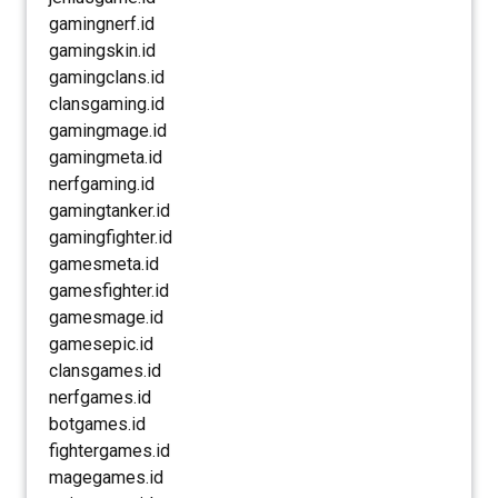
gamingnerf.id
gamingskin.id
gamingclans.id
clansgaming.id
gamingmage.id
gamingmeta.id
nerfgaming.id
gamingtanker.id
gamingfighter.id
gamesmeta.id
gamesfighter.id
gamesmage.id
gamesepic.id
clansgames.id
nerfgames.id
botgames.id
fightergames.id
magegames.id