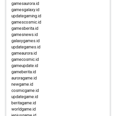
gamesaurora.id
gamesgalaxy.id
updategaming.id
gamescosmic.id
gamesberita.id
gamesnews.id
galaxygames.id
updategames.id
gameaurora.id
gamecosmic.id
gameupdate.id
gameberita.id
auroragame.id
newgame.id
cosmicgame.id
updategame.id
beritagame.id
worldgame.id
jeniusgame.id