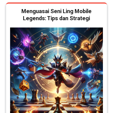
Menguasai Seni Ling Mobile
Legends: Tips dan Strategi