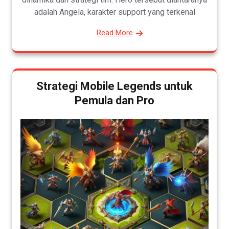
adalah Angela, karakter support yang terkenal
Read More
Strategi Mobile Legends untuk
Pemula dan Pro