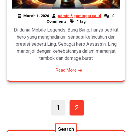
March 1, 2026
admin@gamingarea.id
0
Comments
1 tag
Di dunia Mobile Legends: Bang Bang, hanya sedikit
hero yang menghadirkan sensasi kelincahan dan
presisi seperti Ling. Sebagai hero Assassin, Ling
menonjol dengan kehebatannya dalam memanjat
tembok dan damage burst
Read More
Posts
Page
Page
1
2
pagination
Search