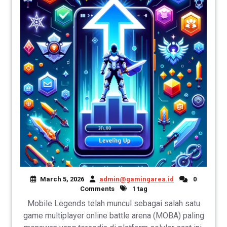
March 5, 2026
admin@gamingarea.id
0
Comments
1 tag
Mobile Legends telah muncul sebagai salah satu
game multiplayer online battle arena (MOBA) paling