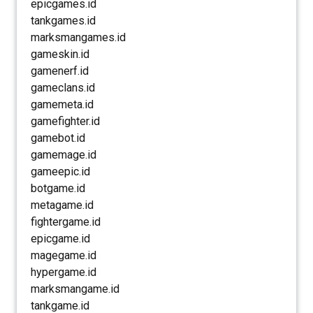
epicgames.id
tankgames.id
marksmangames.id
gameskin.id
gamenerf.id
gameclans.id
gamemeta.id
gamefighter.id
gamebot.id
gamemage.id
gameepic.id
botgame.id
metagame.id
fightergame.id
epicgame.id
magegame.id
hypergame.id
marksmangame.id
tankgame.id