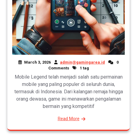
March 3, 2026
admin@gamingarea.id
0
Comments
1 tag
Mobile Legend telah menjadi salah satu permainan
mobile yang paling populer di seluruh dunia,
termasuk di Indonesia. Dari kalangan remaja hingga
orang dewasa, game ini menawarkan pengalaman
bermain yang kompetitif
Read More